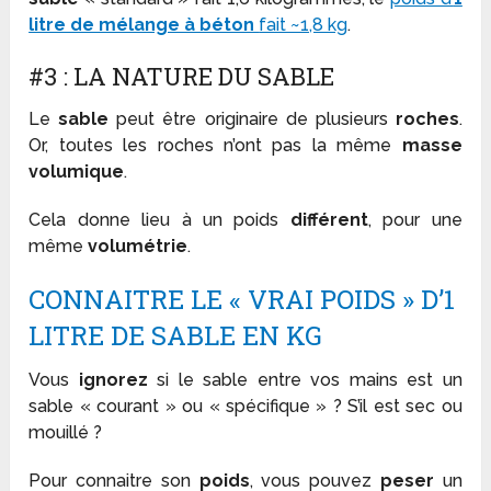
litre de mélange à béton
fait ~1,8 kg
.
#3 : LA NATURE DU SABLE
Le
sable
peut être originaire de plusieurs
roches
.
Or, toutes les roches n’ont pas la même
masse
volumique
.
Cela donne lieu à un poids
différent
, pour une
même
volumétrie
.
CONNAITRE LE « VRAI POIDS » D’1
LITRE DE SABLE EN KG
Vous
ignorez
si le sable entre vos mains est un
sable « courant » ou « spécifique » ? S’il est sec ou
mouillé ?
Pour connaitre son
poids
, vous pouvez
peser
un