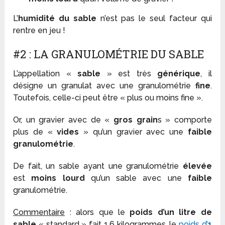
L’
humidité du sable
n’est pas le seul facteur qui
rentre en jeu !
#2 : LA GRANULOMÉTRIE DU SABLE
L’appellation «
sable
» est très
générique
, il
désigne un granulat avec une granulométrie
fine
.
Toutefois, celle-ci peut être « plus ou moins fine ».
Or, un gravier avec de «
gros grain
s » comporte
plus de «
vides
» qu’un gravier avec une
faible
granulométrie
.
De fait, un sable ayant une granulométrie
élevée
est
moins lourd
qu’un sable avec une
faible
granulométrie.
Commentaire
: alors que le
poids d’un litre de
sable
« standard » fait 1,6 kilogrammes, le
poids d’
1