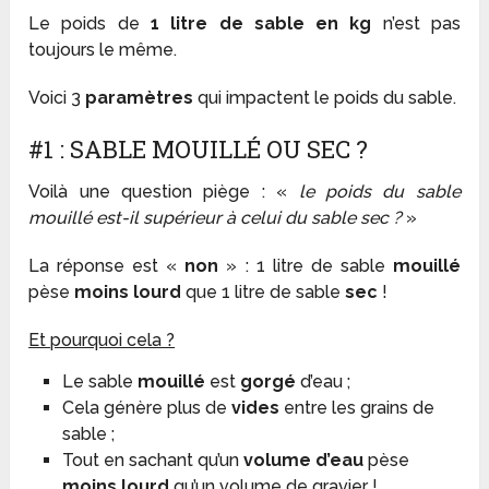
Le poids de
1 litre de sable en kg
n’est pas
toujours le même.
Voici 3
paramètres
qui impactent le poids du sable.
#1 : SABLE MOUILLÉ OU SEC ?
Voilà une question piège : «
le poids du sable
mouillé est-il supérieur à celui du sable sec ?
»
La réponse est «
non
» : 1 litre de sable
mouillé
pèse
moins lourd
que 1 litre de sable
sec
!
Et pourquoi cela ?
Le sable
mouillé
est
gorgé
d’eau ;
Cela génère plus de
vides
entre les grains de
sable ;
Tout en sachant qu’un
volume d’eau
pèse
moins lourd
qu’un volume de gravier !