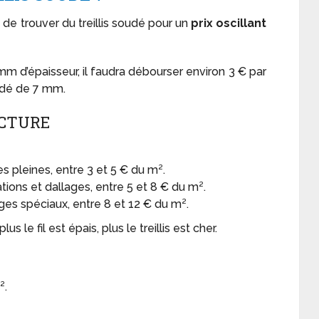
e de trouver du treillis soudé pour un
prix oscillant
mm d’épaisseur, il faudra débourser environ 3 € par
oudé de 7 mm.
UCTURE
es pleines, entre 3 et 5 € du m².
tions et dallages, entre 5 et 8 € du m².
ages spéciaux, entre 8 et 12 € du m².
plus le fil est épais, plus le treillis est cher.
².