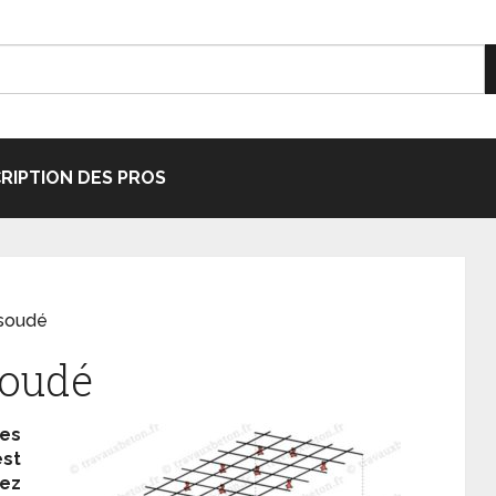
CRIPTION DES PROS
s soudé
 soudé
les
est
ez