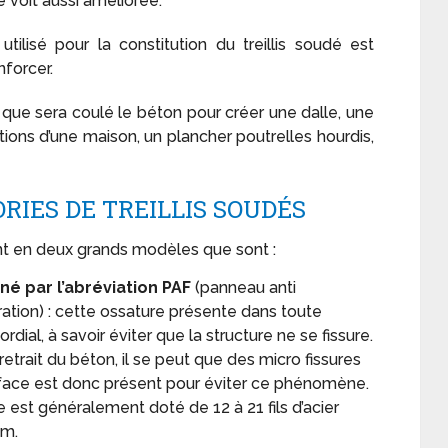
e voit aussi améliorée.
 utilisé pour la constitution du treillis soudé est
nforcer.
e que sera coulé le béton pour créer une dalle, une
tions d’une maison, un plancher poutrelles hourdis,
RIES DE TREILLIS SOUDÉS
ent en deux grands modèles que sont :
gné par l’abréviation PAF
(panneau anti
uration) : cette ossature présente dans toute
dial, à savoir éviter que la structure ne se fissure.
etrait du béton, il se peut que des micro fissures
urface est donc présent pour éviter ce phénomène.
 est généralement doté de 12 à 21 fils d’acier
mm.