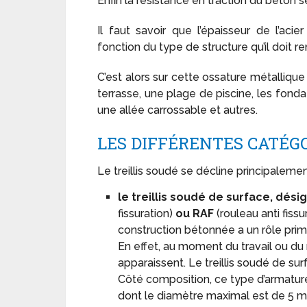
Enfin la résistance en traction du béton s
Il faut savoir que l’épaisseur de l’acier
fonction du type de structure qu’il doit re
C’est alors sur cette ossature métalliqu
terrasse, une plage de piscine, les fonda
une allée carrossable et autres.
LES DIFFÉRENTES CATÉGO
Le treillis soudé se décline principalem
le treillis soudé de surface, dési
fissuration)
ou RAF
(rouleau anti fiss
construction bétonnée a un rôle primor
En effet, au moment du travail ou du r
apparaissent. Le treillis soudé de s
Côté composition, ce type d’armature
dont le diamètre maximal est de 5 