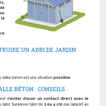
rs,
 de
ous
 la
tre
STRUIRE UN ABRI DE JARDIN
ans dalle béton est une situation
possible
.
ALLE BÉTON : CONSEILS
est d’
éviter d’avoir un contact direct avec le
l’abri. Surélever l’abri de
3 ou 4 cm
par rapport au