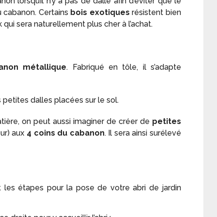
on lorsqu’il n’y a pas de dalle afin d’éviter que le
u cabanon. Certains
bois exotiques
résistent bien
ui sera naturellement plus cher à l’achat.
anon métallique
. Fabriqué en tôle, il s’adapte
petites dalles placées sur le sol.
tière, on peut aussi imaginer de créer de
petites
eur) aux
4 coins du cabanon
. Il sera ainsi surélevé
les étapes pour la pose de votre abri de jardin