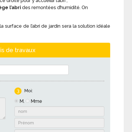
 droite pour y accueillir l’abri ;
ge l’abri
des remontées d’humidité. On
la surface de l’abri de jardin sera la solution idéale
is de travaux
3
Moi:
M.
Mme