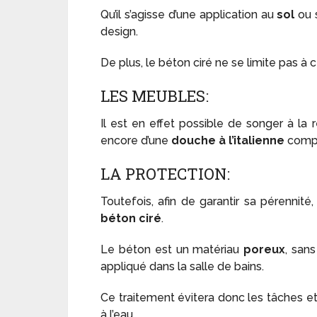
Qu’il s’agisse d’une application au
sol
ou 
design.
De plus, le béton ciré ne se limite pas à 
LES MEUBLES:
Il est en effet possible de songer à la r
encore d’une
douche à l’italienne
compl
LA PROTECTION:
Toutefois, afin de garantir sa pérennité
béton ciré
.
Le béton est un matériau
poreux
, san
appliqué dans la salle de bains.
Ce traitement évitera donc les tâches et
à l’eau.