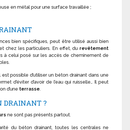
seuse en métal pour une surface travaillée ;
DRAINANT
es bien spécifiques, peut être utilisé aussi bien
 et chez les particuliers. En effet, du
revêtement
ics à celui posé sur les accès de cheminement de
ples.
il est possible d’utiliser un béton drainant dans une
et d’éviter d’avoir de l’eau qui ruisselle… Il peut
ion d’une
terrasse
.
N DRAINANT ?
urs
ne sont pas présents partout.
arité du béton drainant, toutes les centrales ne