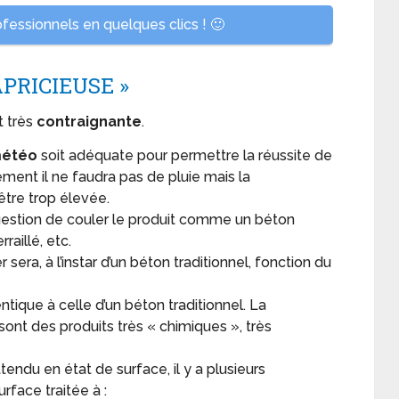
essionnels en quelques clics ! 🙂
PRICIEUSE »
t très
contraignante
.
étéo
soit adéquate pour permettre la réussite de
ment il ne faudra pas de pluie mais la
être trop élevée.
 question de couler le produit comme un béton
rraillé, etc.
er sera, à l’instar d’un béton traditionnel, fonction du
ntique à celle d’un béton traditionnel. La
 sont des produits très « chimiques », très
ttendu en état de surface, il y a plusieurs
urface traitée à :