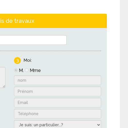
is de travaux
3
Moi:
M.
Mme