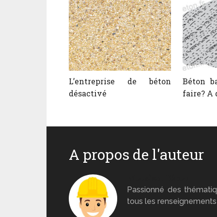
L’entreprise de béton
Béton b
désactivé
faire? A 
A propos de l'auteur
Monsieur Béton
Passionné des thématiq
tous les renseignements 