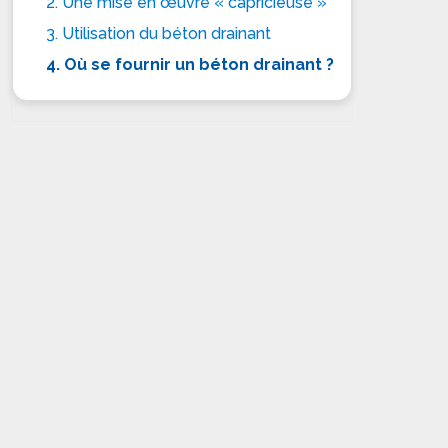
2. Une mise en œuvre « capricieuse »
3. Utilisation du béton drainant
4. Où se fournir un béton drainant ?