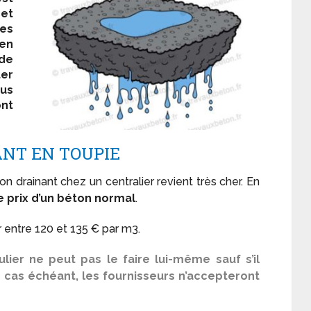
et
les
ien
 de
er
us
nt
ANT EN TOUPIE
ton drainant chez un centralier revient très cher. En
le prix d’un béton normal
.
er entre 120 et 135 € par m
3
.
culier ne peut pas le faire lui-même sauf s’il
 cas échéant, les fournisseurs n’accepteront