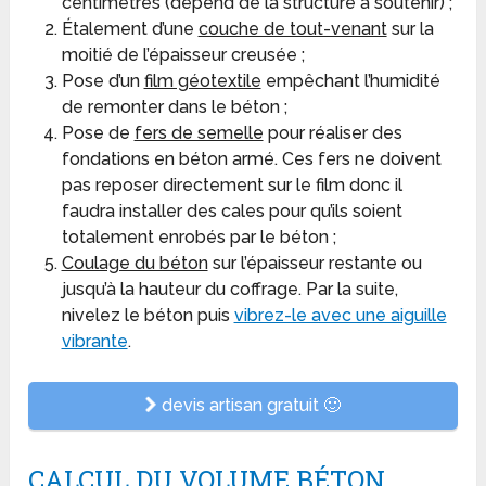
centimètres (dépend de la structure à soutenir) ;
Étalement d’une
couche de tout-venant
sur la
moitié de l’épaisseur creusée ;
Pose d’un
film géotextile
empêchant l’humidité
de remonter dans le béton ;
Pose de
fers de semelle
pour réaliser des
fondations en béton armé. Ces fers ne doivent
pas reposer directement sur le film donc il
faudra installer des cales pour qu’ils soient
totalement enrobés par le béton ;
Coulage du béton
sur l’épaisseur restante ou
jusqu’à la hauteur du coffrage. Par la suite,
nivelez le béton puis
vibrez-le avec une aiguille
vibrante
.
devis artisan gratuit 🙂
CALCUL DU VOLUME BÉTON