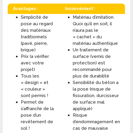
Avantages :
Inconvénient :
Simplicité de
Matériau d’imitation.
pose au regard
Quoi qu’il en soit, il
des matériaux
n’aura pas le
traditionnels
« cachet » du
(pavé, pierre,
matériau authentique
brique)
Un traitement de
Prix (a vérifier
surface (vernis de
avec votre
protection) est
projet)
recommandé pour
Tous les
plus de durabilité
« design » et
Sensibilité du béton a
« couleur »
la pose (risque de
sont permis !
fissuration, durcisseur
Permet de
de surface mal
s’affranchir de la
appliqué)
pose d’un
Risque
revêtement de
d’endommagement en
sol !
cas de mauvaise