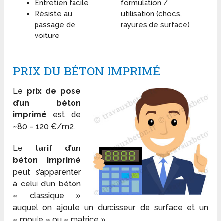
Entretien facile
formulation /
Résiste au
utilisation (chocs,
passage de
rayures de surface)
voiture
PRIX DU BÉTON IMPRIMÉ
Le
prix de pose
d’un béton
imprimé
est de
~80 – 120 €/m2.
Le
tarif d’un
béton imprimé
peut s’apparenter
à celui d’un béton
« classique »
auquel on ajoute un durcisseur de surface et un
« moule » ou « matrice ».