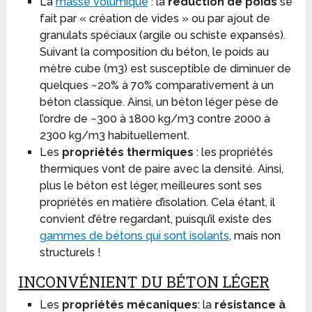
La
masse volumique
: la
réduction de poids
se
fait par « création de vides » ou par ajout de
granulats spéciaux (argile ou schiste expansés).
Suivant la composition du béton, le poids au
mètre cube (m3) est susceptible de diminuer de
quelques ~20% à 70% comparativement à un
béton classique. Ainsi, un béton léger pèse de
l’ordre de ~300 à 1800 kg/m3 contre 2000 à
2300 kg/m3 habituellement.
Les
propriétés thermiques
: les propriétés
thermiques vont de paire avec la densité. Ainsi,
plus le béton est léger, meilleures sont ses
propriétés en matière d’isolation. Cela étant, il
convient d’être regardant, puisqu’il existe des
gammes de bétons qui sont isolants
, mais non
structurels !
INCONVÉNIENT DU BÉTON LÉGER
Les
propriétés mécaniques
: la
résistance à