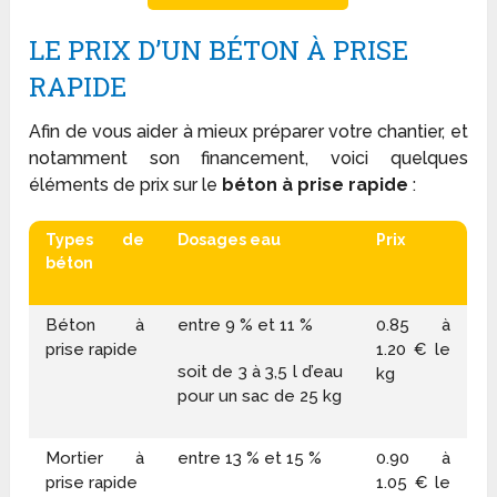
LE PRIX D’UN BÉTON À PRISE
RAPIDE
Afin de vous aider à mieux préparer votre chantier, et
notamment son financement, voici quelques
éléments de prix sur le
béton à prise rapide
:
Types de
Dosages eau
Prix
béton
Béton à
entre 9 % et 11 %
0.85 à
prise rapide
1.20 € le
soit de 3 à 3,5 l d’eau
kg
pour un sac de 25 kg
Mortier à
entre 13 % et 15 %
0.90 à
prise rapide
1.05 € le