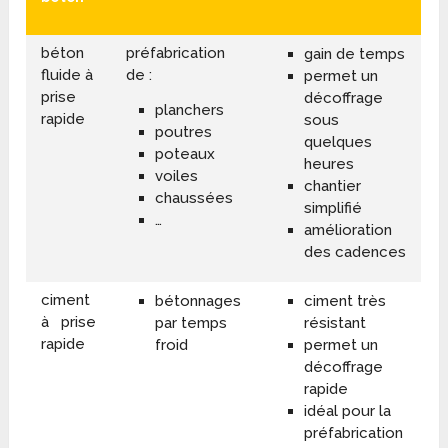
béton
préfabrication
gain de temps
fluide à
de :
permet un
prise
décoffrage
planchers
rapide
sous
poutres
quelques
poteaux
heures
voiles
chantier
chaussées
simplifié
…
amélioration
des cadences
ciment
bétonnages
ciment très
à prise
par temps
résistant
rapide
froid
permet un
décoffrage
rapide
idéal pour la
préfabrication