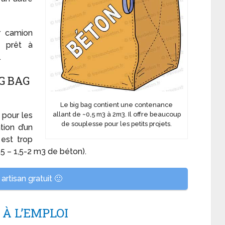
r camion
n prêt à
.
G BAG
Le big bag contient une contenance
allant de ~0,5 m3 à 2m3. Il offre beaucoup
 pour les
de souplesse pour les petits projets.
tion d’un
est trop
,5 – 1,5-2 m3 de béton).
artisan gratuit 🙂
 À L’EMPLOI