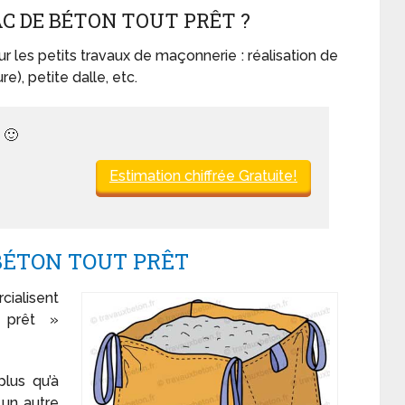
C DE BÉTON TOUT PRÊT ?
our les petits travaux de maçonnerie : réalisation de
), petite dalle, etc.
 🙂
Estimation chiffrée Gratuite!
 BÉTON TOUT PRÊT
cialisent
prêt »
plus qu’à
 un autre