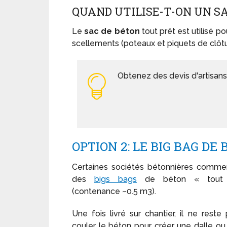
QUAND UTILISE-T-ON UN SA
Le
sac de béton
tout prêt est utilisé p
scellements (poteaux et piquets de clôture
Obtenez des devis d'artisans
OPTION 2: LE BIG BAG DE
Certaines sociétés bétonnières commer
des
bigs bags
de béton « tout 
(contenance ~0.5 m3).
Une fois livré sur chantier, il ne reste 
couler le béton pour créer une dalle ou