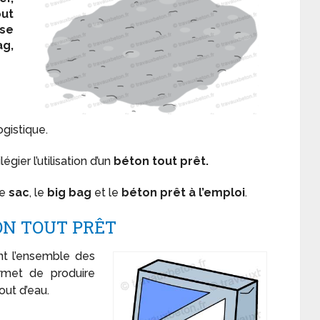
out
 se
ag,
gistique.
gier l’utilisation d’un
béton tout prêt.
le
sac
, le
big bag
et le
béton prêt à l’emploi
.
TON TOUT PRÊT
nt l’ensemble des
rmet de produire
out d’eau.