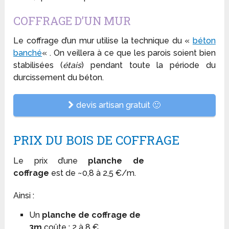
COFFRAGE D’UN MUR
Le coffrage d’un mur utilise la technique du «
béton
banché
« . On veillera à ce que les parois soient bien
stabilisées (
étais
) pendant toute la période du
durcissement du béton.
devis artisan gratuit 🙂
PRIX DU BOIS DE COFFRAGE
Le prix d’une
planche de
coffrage
est de ~0,8 à 2,5 €/m.
Ainsi :
Un
planche de coffrage de
3m
coûte : 2 à 8 €