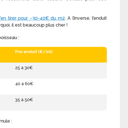
’en tirer pour ~30-40€ du m2
. A l’inverse, l’enduit
rquoi, il est beaucoup plus cher !
oisseau :
Prix enduit (€/ml)
25 à 30€
40 à 60€
35 à 50€
mule :