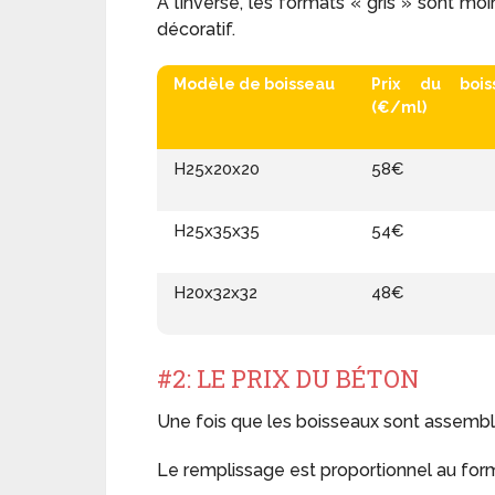
A l’inverse, les formats « gris » sont moi
décoratif.
Modèle de boisseau
Prix du bois
(€/ml)
H25x20x20
58€
H25x35x35
54€
H20x32x32
48€
#2: LE PRIX DU BÉTON
Une fois que les boisseaux sont assembl
Le remplissage est proportionnel au for