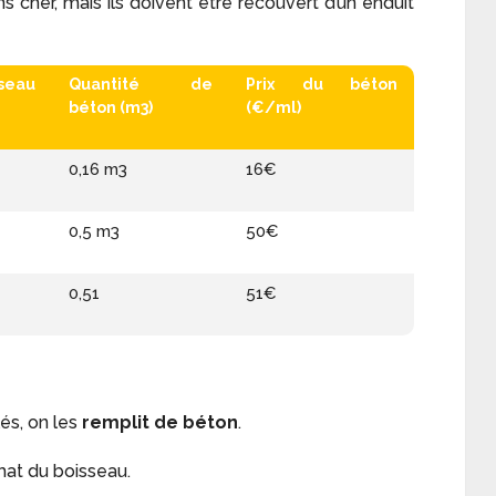
ns cher, mais ils doivent être recouvert d’un enduit
seau
Quantité de
Prix du béton
béton (m3)
(€/ml)
0,16 m3
16€
0,5 m3
50€
0,51
51€
és, on les
remplit de béton
.
mat du boisseau.