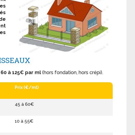
es
vés
de
nt
es
OISSEAUX
~
60 à 125€ par ml
(hors fondation, hors crépi).
Prix (€/ml)
45 à 60€
10 à 55€