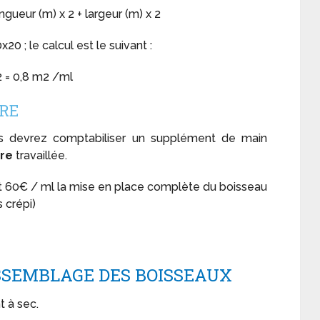
gueur (m) x 2 + largeur (m) x 2
0 ; le calcul est le suivant :
 2 = 0,8 m2 /ml
VRE
s devrez comptabiliser un supplément de main
ure
travaillée.
t 60€ / ml la mise en place complète du boisseau
s crépi)
SSEMBLAGE DES BOISSEAUX
t à sec.