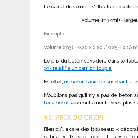
Le calcul du volume s’effectue en utilisan
Volume (m3/ml) = largeur
Exemple :
Volume (m3) = 0,20 x 0,20 / 0,25 = 0,16 m
Le prix du béton considéré dans le tabl
prix relatif à un camion toupie.
En effet,
un béton fabriqué sur chantier 
N’oublions pas qu’il n’y a pas de béton sans
fer à béton
aux coûts mentionnés plus haut
#3: PRIX DU CRÉPI
Bien qu’il existe des boisseaux « décora
« brut ». Ils sont gris, et doivent ê