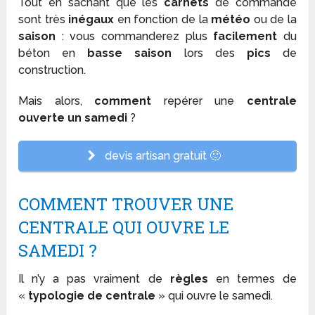
Tout en sachant que les
carnets
de commande
sont très
inégaux
en fonction de la
météo
ou de la
saison
: vous commanderez plus
facilement
du
béton en
basse saison
lors des
pics
de
construction.
Mais alors,
comment
repérer une
centrale
ouverte un samedi
?
devis artisan gratuit 🙂
COMMENT TROUVER UNE
CENTRALE QUI OUVRE LE
SAMEDI ?
Il n’y a pas vraiment de
règles
en termes de
«
typologie de centrale
» qui ouvre le samedi.