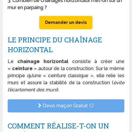
3. Combien de chaînages horizontaux met-on sur un
mur en parpaing ?
Demander un devis
LE PRINCIPE DU CHAÎNAGE
HORIZONTAL
Le
chainage horizontal
consiste à créer une
«
ceinture
» autour de la construction. Sur le même
principe qu’une « ceinture classique », elle relie les
murs et assure la stabilité de la construction (
évite
l’écartement des murs
).
Devis maçon Gratuit 🙂
COMMENT RÉALISE-T-ON UN