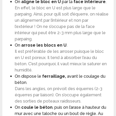
On
aligne le bloc en U
par la
face intérieure
.
En effet, le bloc en U est plus large que le
parpaing. Ainsi, pour qu’il soit d’équerre, on réalise
un alignement par l’intérieur et non par
l’extérieur ! On ne s’occupe pas de la face
intérieur qui peut être 2-3 mm plus large que le
parpaing.
On
arrose les blocs en U
.
Il est préférable de les arroser puisque le bloc
en U est poreux. Il tend à absorber l’eau du
béton. C’est pourquoi, il vaut mieux le saturer en
humidité.
On dispose le
ferraillage,
avant le coulage du
béton.
Dans les angles, on prévoit des équerres (2-3
équerres par liaison). On s’occupe également
des sorties de poteaux raidisseurs.
On
coule le béton
, puis on l’arase à hauteur du
mur avec une taloche ou un bout de règle. Au