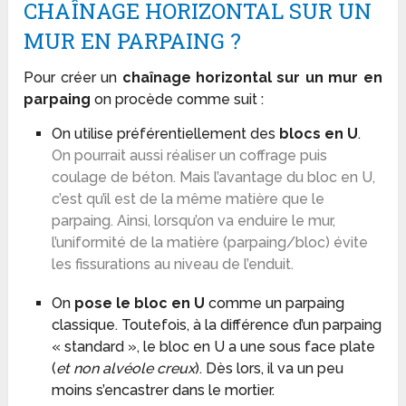
CHAÎNAGE HORIZONTAL SUR UN
MUR EN PARPAING ?
Pour créer un
chaînage horizontal sur un mur en
parpaing
on procède comme suit :
On utilise préférentiellement des
blocs en U
.
On pourrait aussi réaliser un coffrage puis
coulage de béton. Mais l’avantage du bloc en U,
c’est qu’il est de la même matière que le
parpaing. Ainsi, lorsqu’on va enduire le mur,
l’uniformité de la matière (parpaing/bloc) évite
les fissurations au niveau de l’enduit.
On
pose le bloc en U
comme un parpaing
classique. Toutefois, à la différence d’un parpaing
« standard », le bloc en U a une sous face plate
(
et non alvéole creux
). Dès lors, il va un peu
moins s’encastrer dans le mortier.