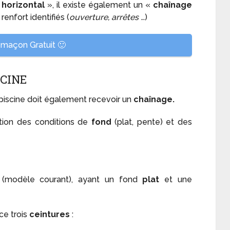
«
horizontal
», il existe également un «
chaînage
renfort identifiés (
ouverture, arrêtes …
)
maçon Gratuit 🙂
SCINE
 piscine doit également recevoir un
chaînage.
tion des conditions de
fond
(plat, pente) et des
(modèle courant), ayant un fond
plat
et une
ce trois
ceintures
: