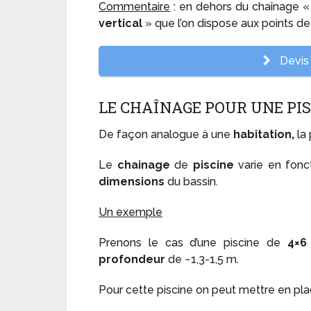
Commentaire
: en dehors du chaînage 
vertical
» que l’on dispose aux points de 
Devis 
LE CHAÎNAGE POUR UNE PI
De façon analogue à une
habitation,
la
Le
chainage
de
piscine
varie en fonc
dimensions
du bassin.
Un exemple
Prenons le cas d’une piscine de
4×6
profondeur
de ~1,3-1,5 m.
Pour cette piscine on peut mettre en pla