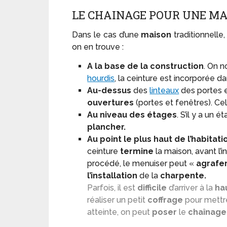
LE CHAINAGE POUR UNE M
Dans le cas d’une
maison
traditionnelle,
on en trouve :
A la base de la construction
. On n
hourdis
, la ceinture est incorporée da
Au-dessus
des
linteaux
des portes e
ouvertures
(portes et fenêtres). Cel
Au niveau des étages
. S’il y a un
plancher.
Au point le plus haut de l’habitati
ceinture
termine
la maison, avant l’i
procédé, le menuiser peut «
agrafer
l’installation
de la
charpente.
Parfois, il est
difficile
d’arriver à la
ha
réaliser un petit
coffrage
pour mettr
atteinte, on peut
poser
le
chaînage