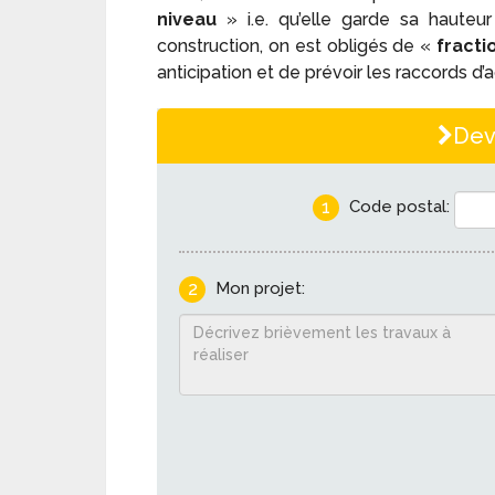
niveau
» i.e. qu’elle garde sa hauteu
construction, on est obligés de «
fracti
anticipation et de prévoir les raccords d’a
Dev
1
Code postal:
2
Mon projet: