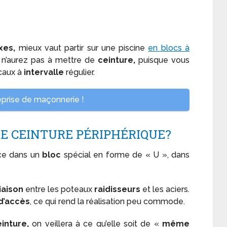
xes,
mieux vaut partir sur une piscine
en blocs à
s n’aurez pas à mettre de
ceinture,
puisque vous
icaux à
intervalle
régulier.
prise de maçonnerie !
E CEINTURE PÉRIPHÉRIQUE?
ce dans un
bloc
spécial en forme de « U », dans
liaison
entre les poteaux
raidisseurs
et les aciers.
 d’accès
, ce qui rend la réalisation peu commode.
inture,
on veillera à ce qu’elle soit de «
même