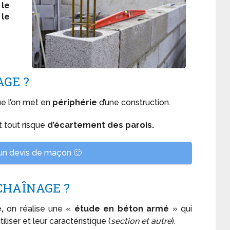
 le
 le
AGE ?
ue l’on met en
périphérie
d’une construction.
t tout risque
d’écartement des parois.
n devis de maçon 🙂
CHAÎNAGE ?
,
on réalise une «
étude en béton armé
» qui
tiliser et leur caractéristique (
section et autre
).