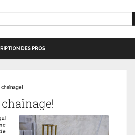
CRIPTION DES PROS
e chaînage!
e chaînage!
qui
ne
 de