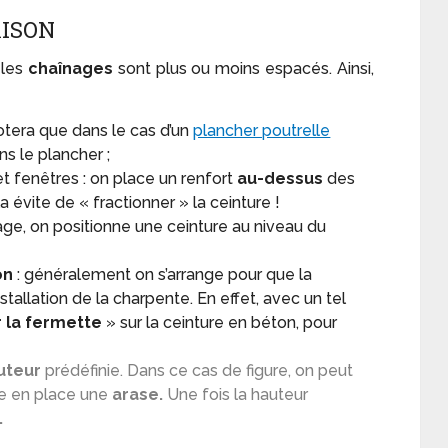
AISON
 les
chaînages
sont plus ou moins espacés. Ainsi,
otera que dans le cas d’un
plancher poutrelle
ns le plancher ;
t fenêtres : on place un renfort
au-dessus
des
a évite de « fractionner » la ceinture !
 étage, on positionne une ceinture au niveau du
on
: généralement on s’arrange pour que la
nstallation de la charpente. En effet, avec un tel
 la fermette
» sur la ceinture en béton, pour
uteur
prédéfinie. Dans ce cas de figure, on peut
e en place une
arase.
Une fois la hauteur
.