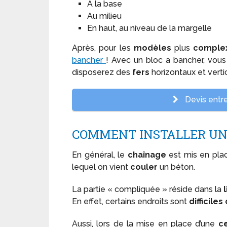
A la base
Au milieu
En haut, au niveau de la margelle
Après, pour les
modèles
plus
comple
bancher
! Avec un bloc a bancher, vou
disposerez des
fers
horizontaux et vert
Devis entre
COMMENT INSTALLER UN
En général, le
chaînage
est mis en pla
lequel on vient
couler
un béton.
La partie « compliquée » réside dans la
En effet, certains endroits sont
difficiles
Aussi, lors de la mise en place d’une
ce