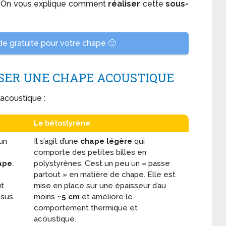
 On vous explique comment
réaliser
cette
sous-
 gratuite pour votre chape 🙂
SER UNE CHAPE ACOUSTIQUE
acoustique :
Le
bétostyrène
un
Il s’agit d’une
chape légère
qui
comporte des petites billes en
ape
.
polystyrènes. C’est un peu un « passe
partout » en matière de chape. Elle est
ut
mise en place sur une épaisseur d’au
ssus
moins
~5 cm
et améliore le
comportement thermique et
acoustique.