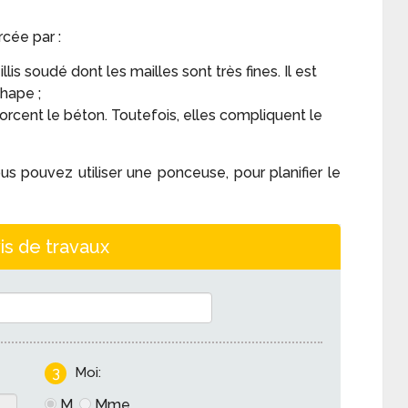
cée par :
eillis soudé dont les mailles sont très fines. Il est
hape ;
nforcent le béton. Toutefois, elles compliquent le
ous pouvez utiliser une ponceuse, pour planifier le
is de travaux
3
Moi:
M.
Mme