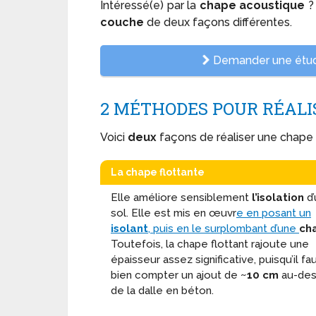
Intéressé(e) par la
chape acoustique
?
couche
de deux façons différentes.
Demander une étude
2 MÉTHODES POUR RÉALI
Voici
deux
façons de réaliser une chape 
La
chape flottante
Elle améliore sensiblement
l’isolation
d’
sol. Elle est mis en œuvr
e en posant un
isolant
, puis en le surplombant d’une
ch
Toutefois, la chape flottant rajoute une
épaisseur assez significative, puisqu’il fa
bien compter un ajout de
~10 cm
au-de
de la dalle en béton.