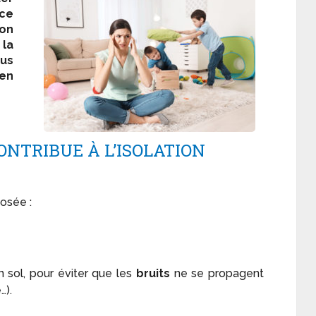
rce
on
 la
us
en
NTRIBUE À L’ISOLATION
osée :
un sol, pour éviter que les
bruits
ne se propagent
…).