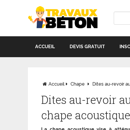
ACCUEIL
DEVIS GRATUIT
INS
Accueil
Chape
Dites au-revoir a
Dites au-revoir au
chape acoustique
La chape acoustique vise à attén