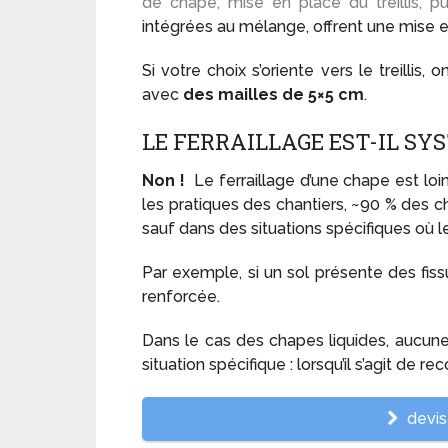
de chape, mise en place du treillis, 
intégrées au mélange, offrent une mise e
Si votre choix s’oriente vers le treilli
avec
des mailles de 5×5 cm
.
LE FERRAILLAGE EST-IL SY
Non !
Le ferraillage d’une chape est loi
les pratiques des chantiers, ~90 % des c
sauf dans des situations spécifiques où l
Par exemple, si un sol présente des fiss
renforcée.
Dans le cas des chapes liquides, aucune 
situation spécifique : lorsqu’il s’agit de re
devis 