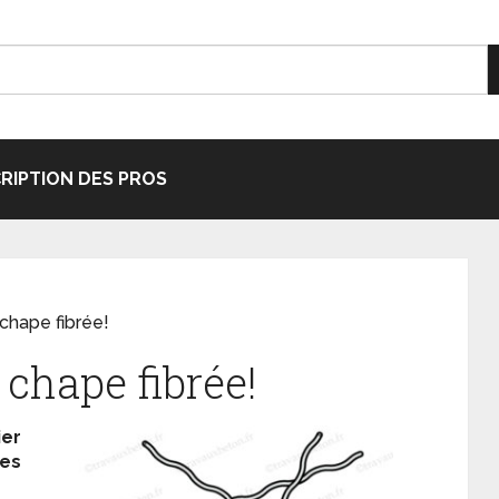
CRIPTION DES PROS
 chape fibrée!
 chape fibrée!
er
res