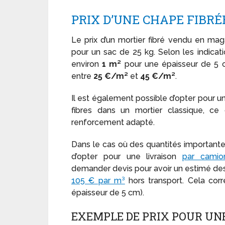
PRIX D’UNE CHAPE FIBRÉ
Le prix d’un mortier fibré vendu en mag
pour un sac de 25 kg. Selon les indica
environ
1 m²
pour une épaisseur de 5 c
entre
25 €/m²
et
45 €/m²
.
Il est également possible d’opter pour u
fibres dans un mortier classique, ce
renforcement adapté.
Dans le cas où des quantités importantes
d’opter pour une livraison
par camio
demander devis pour avoir un estimé des 
105 € par m³
hors transport. Cela cor
épaisseur de 5 cm).
EXEMPLE DE PRIX POUR UN