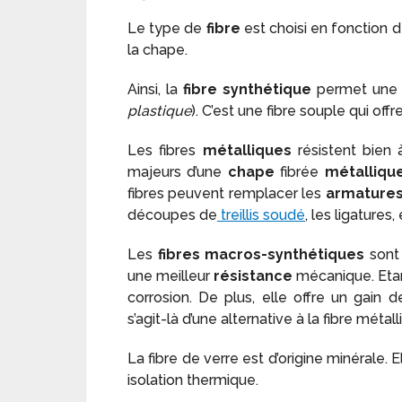
Le type de
fibre
est choisi en fonction d
la chape.
Ainsi, la
fibre synthétique
permet une 
plastique
). C’est une fibre souple qui off
Les fibres
métalliques
résistent bien 
majeurs d’une
chape
fibrée
métalliqu
fibres peuvent remplacer les
armature
découpes de
treillis soudé
, les ligatures, 
Les
fibres macros-synthétiques
sont
une meilleur
résistance
mécanique. Etant
corrosion. De plus, elle offre un gain 
s’agit-là d’une alternative à la fibre métall
La fibre de verre est d’origine minérale
isolation thermique.