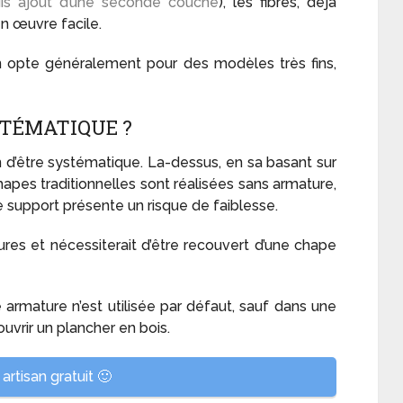
puis ajout d’une seconde couche
), les fibres, déjà
n œuvre facile.
s, on opte généralement pour des modèles très fins,
STÉMATIQUE ?
n d’être systématique. La-dessus, en sa basant sur
hapes traditionnelles sont réalisées sans armature,
e support présente un risque de faiblesse.
ures et nécessiterait d’être recouvert d’une chape
armature n’est utilisée par défaut, sauf dans une
couvrir un plancher en bois.
artisan gratuit 🙂