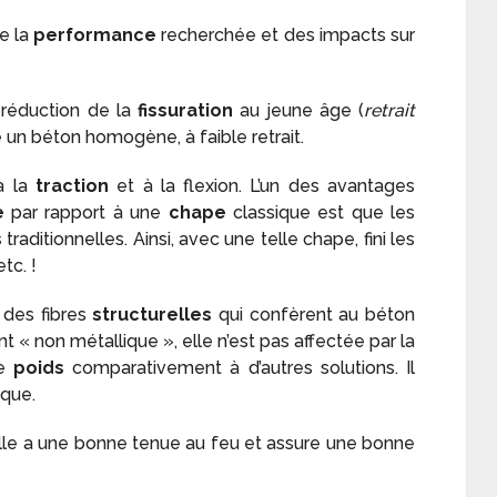
e la
performance
recherchée et des impacts sur
réduction de la
fissuration
au jeune âge (
retrait
re un béton homogène, à faible retrait.
à la
traction
et à la flexion. L’un des avantages
e
par rapport à une
chape
classique est que les
s
traditionnelles. Ainsi, avec une telle chape, fini les
etc. !
 des fibres
structurelles
qui confèrent au béton
 « non métallique », elle n’est pas affectée par la
de
poids
comparativement à d’autres solutions. Il
ique.
. Elle a une bonne tenue au feu et assure une bonne