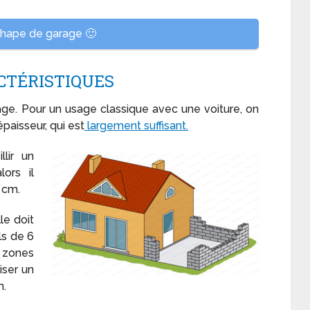
hape de garage 🙂
CTÉRISTIQUES
age. Pour un usage classique avec une voiture, on
paisseur, qui est
largement suffisant.
llir un
lors il
 cm.
le doit
ls de 6
s zones
iser un
m.