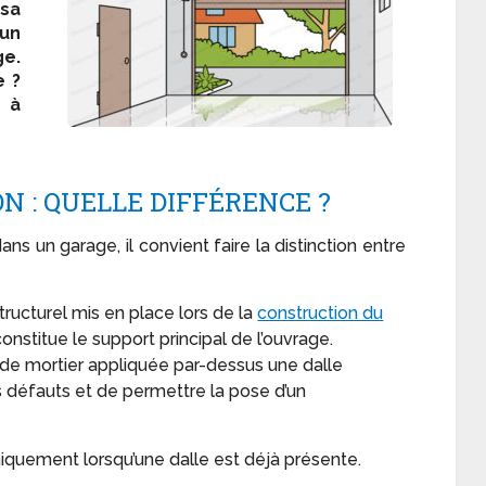
sa
un
e.
e ?
t à
N : QUELLE DIFFÉRENCE ?
s un garage, il convient faire la distinction entre
ructurel mis en place lors de la
construction du
 constitue le support principal de l’ouvrage.
 de mortier appliquée par-dessus une dalle
es défauts et de permettre la pose d’un
quement lorsqu’une dalle est déjà présente.