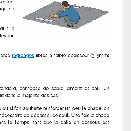
entes,
age se
duit la
devenir
merce
ragréages
fibrés à faible épaisseur (3-5mm)
tandard, composé de sable, ciment et eau. Un
fit dans la majorité des cas.
ou si l’on souhaite renforcer un peu la chape, on
as nécessaire de dépasser ce seuil. Une fois la chape
dans le temps, tant que la dalle en dessous est