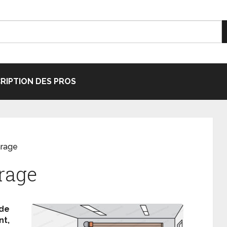
CRIPTION DES PROS
arage
rage
 de
nt,