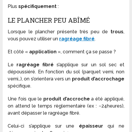
Plus
spécifiquement
:
LE PLANCHER PEU ABÎMÉ
Lorsque le plancher présente très peu de
trous
,
vous pouvez utiliser un
ragréage fibré
.
Et côté «
application
», comment ça se passe ?
Le
ragréage fibré
s’applique sur un sol sec et
dépoussiéré. En fonction du sol (parquet verni, non
verni…), on s’orientera vers un
produit d’accrochage
spécifique.
Une fois que le
produit d’accroche
a été appliqué,
on attend le temps règlementaire (ex : ~24heures),
avant dépasser le ragréage fibré.
Celui-ci s’applique sur une
épaisseur
qui ne