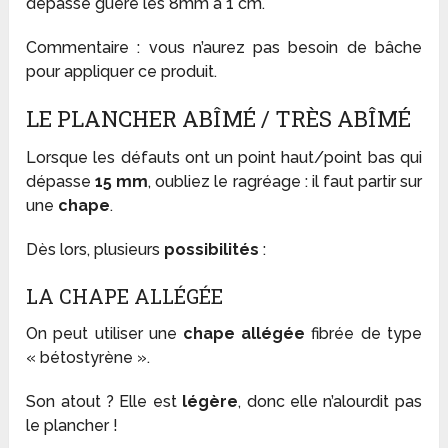
dépasse guère les 8mm à 1 cm.
Commentaire : vous n’aurez pas besoin de bâche
pour appliquer ce produit.
LE PLANCHER ABÎMÉ / TRÈS ABÎMÉ
Lorsque les défauts ont un point haut/point bas qui
dépasse
15 mm
, oubliez le ragréage : il faut partir sur
une
chape
.
Dès lors, plusieurs
possibilités
:
LA CHAPE ALLÉGÉE
On peut utiliser une
chape allégée
fibrée de type
« bétostyrène ».
Son atout ? Elle est
légère
, donc elle n’alourdit pas
le plancher !