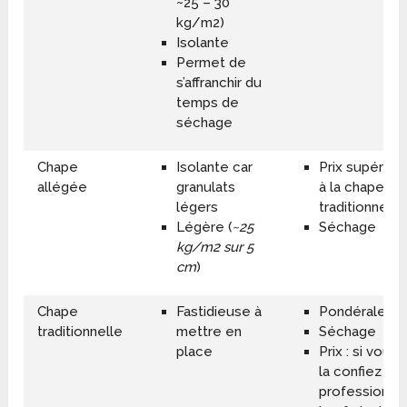
~25 – 30
kg/m2)
Isolante
Permet de
s’affranchir du
temps de
séchage
Chape
Isolante car
Prix supérieu
allégée
granulats
à la chape
légers
traditionnelle
Légère (
~25
Séchage
kg/m2 sur 5
cm
)
Chape
Fastidieuse à
Pondérale
traditionnelle
mettre en
Séchage
place
Prix : si vous
la confiez à u
professionnel