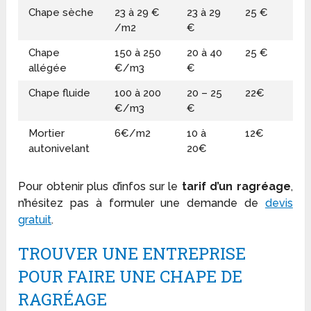
Chape sèche
23 à 29 €
23 à 29
25 €
/m2
€
Chape
150 à 250
20 à 40
25 €
allégée
€/m3
€
Chape fluide
100 à 200
20 – 25
22€
€/m3
€
Mortier
6€/m2
10 à
12€
autonivelant
20€
Pour obtenir plus d’infos sur le
tarif d’un ragréage
,
n’hésitez pas à formuler une demande de
devis
gratuit
.
TROUVER UNE ENTREPRISE
POUR FAIRE UNE CHAPE DE
RAGRÉAGE