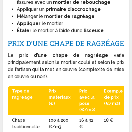
fissures avec un
mortier de rebouchage
Appliquer un
primaire d’accrochage
Mélanger le
mortier de ragréage
Appliquer
le mortier
Étaler
le mortier à l’aide d’une
lisseuse
PRIX D’UNE CHAPE DE RAGRÉAGE
Le
prix d’une chape de ragréage
varie
principalement selon le mortier coulé et selon le prix
de l’artisan qui la met en œuvre (complexité de mise
en œuvre ou non).
Type de
Prix
Prix
Exemple
ragréage
matériaux
avec la
de prix
(€)
pose
(€/m2)
(€/m2)
Chape
100 à 200
16 à 32
18 €
traditionnelle
€/m3
€