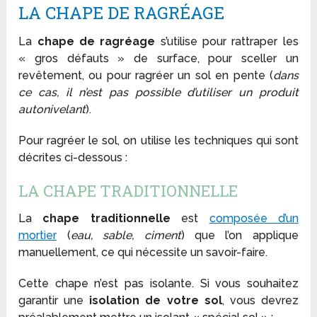
LA CHAPE DE RAGRÉAGE
La
chape de ragréage
s’utilise pour rattraper les
« gros défauts » de surface, pour sceller un
revêtement, ou pour ragréer un sol en pente (
dans
ce cas, il n’est pas possible d’utiliser un produit
autonivelant
).
Pour ragréer le sol, on utilise les techniques qui sont
décrites ci-dessous :
LA CHAPE TRADITIONNELLE
La
chape traditionnelle
est
composée d’un
mortier
(
eau, sable, ciment
) que l’on applique
manuellement, ce qui nécessite un savoir-faire.
Cette chape n’est pas isolante. Si vous souhaitez
garantir une
isolation de votre sol
, vous devrez