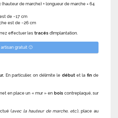
2 x (hauteur de marche) + longueur de marche = 64
 est de ~17 cm
rche est de ~26 cm
rez effectuer les
tracés
d’implantation.
artisan gratuit 🙂
r.
En particulier, on délimite le
début
et la
fin
de
met en place un « mur » en
bois
contreplaqué, sur
ectué (
avec la hauteur de marche, etc.
), place au