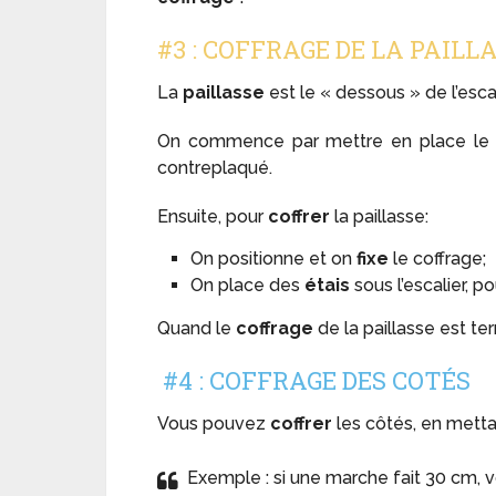
#3 : COFFRAGE DE LA PAILL
La
paillasse
est le « dessous » de l’escal
On commence par mettre en place l
contreplaqué.
Ensuite, pour
coffrer
la paillasse:
On positionne et on
fixe
le coffrage;
On place des
étais
sous l’escalier, po
Quand le
coffrage
de la paillasse est te
#4 : COFFRAGE DES COTÉS
Vous pouvez
coffrer
les côtés, en mett
Exemple : si une marche fait 30 cm, 