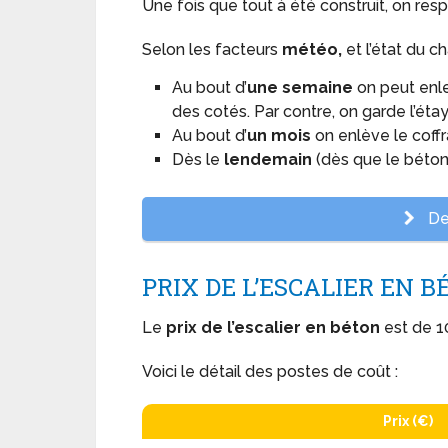
Une fois que tout à été construit, on res
Selon les facteurs
météo,
et l’état du ch
Au bout d’
une semaine
on peut enle
des cotés. Par contre, on garde l’étay
Au bout d’
un mois
on enlève le coff
Dès le
lendemain
(dès que le béton
Dev
PRIX DE L’ESCALIER EN 
Le
prix de l’escalier en béton
est de 1
Voici le détail des postes de coût :
Prix (€)