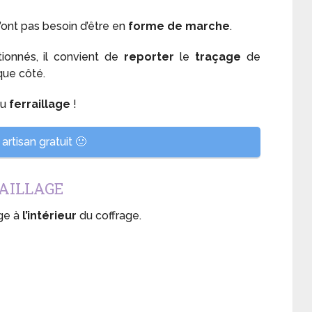
 n’ont pas besoin d’être en
forme de marche
.
ionnés, il convient de
reporter
le
traçage
de
que côté.
au
ferraillage
!
artisan gratuit 🙂
RAILLAGE
age à
l’intérieur
du coffrage.