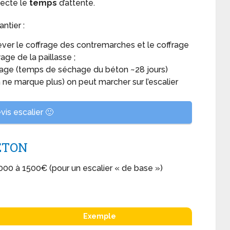
pecte le
temps
d’attente.
antier :
ver le coffrage des contremarches et le coffrage
age de la paillasse ;
rage (temps de séchage du béton ~28 jours)
 ne marque plus) on peut marcher sur l’escalier
is escalier 🙂
BÉTON
000 à 1500€ (pour un escalier « de base »)
Exemple