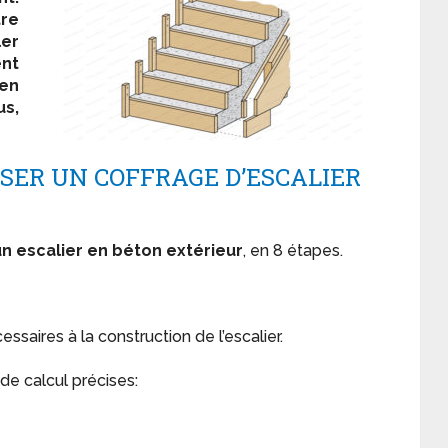
tre
ler
nt
 en
us,
ISER UN COFFRAGE D’ESCALIER
un escalier en béton extérieur
, en 8 étapes.
ssaires à la construction de l’escalier.
de calcul précises: