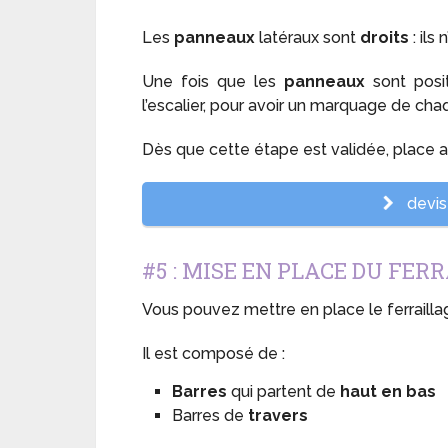
Les
panneaux
latéraux sont
droits
: ils
Une fois que les
panneaux
sont posit
l’escalier, pour avoir un marquage de cha
Dès que cette étape est validée, place 
devis 
#5 : MISE EN PLACE DU FER
Vous pouvez mettre en place le ferraill
Il est composé de :
Barres
qui partent de
haut en bas
Barres de
travers