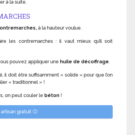
r à la suite.
EMARCHES
ontremarches,
à la hauteur voulue.
e les contremarches : il vaut mieux qu’il soit
vous pouvez appliquer une
huile de décoffrage
.
sé, il doit être suffisamment « solide » pour que l’on
r « traditionnel » !
rs, on peut couler le
béton
!
artisan gratuit 🙂