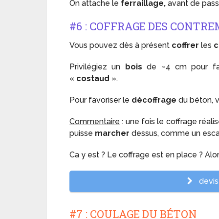
On attache le
ferraillage,
avant de passe
#6 : COFFRAGE DES CONTR
Vous pouvez dès à présent
coffrer
les
c
Privilégiez un
bois
de ~4 cm pour fair
«
costaud
».
Pour favoriser le
décoffrage
du béton, 
Commentaire
: une fois le coffrage réali
puisse
marcher
dessus, comme un escalie
Ca y est ? Le coffrage est en place ? Alo
devis 
#7 : COULAGE DU BÉTON