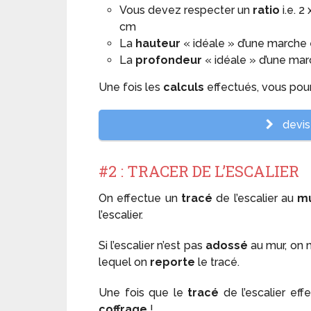
Vous devez respecter un
ratio
i.e. 
cm
La
hauteur
« idéale » d’une marche
La
profondeur
« idéale » d’une ma
Une fois les
calculs
effectués, vous pour
devis 
#2 : TRACER DE L’ESCALIER
On effectue un
tracé
de l’escalier au
mu
l’escalier.
Si l’escalier n’est pas
adossé
au mur, on 
lequel on
reporte
le tracé.
Une fois que le
tracé
de l’escalier eff
coffrage
!