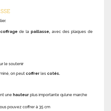
ASSE
ier.
e
coffrage
de la
paillasse,
avec des plaques de
ur le soutenir
rminé, on peut
coffrer
les
cotés.
ant une
hauteur
plus importante qu’une marche
vous pouvez coffrer à 35 cm