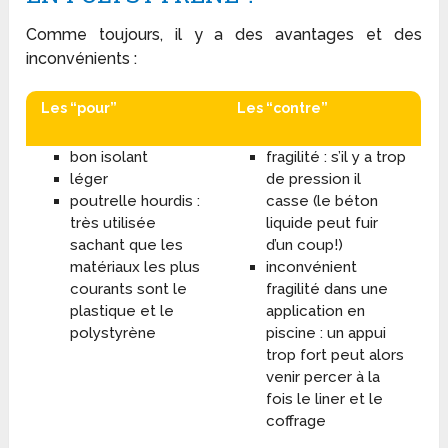
Comme toujours, il y a des avantages et des
inconvénients :
Les “pour”
Les “contre”
bon isolant
fragilité : s’il y a trop
léger
de pression il
poutrelle hourdis :
casse (le béton
très utilisée
liquide peut fuir
sachant que les
d’un coup!)
matériaux les plus
inconvénient
courants sont le
fragilité dans une
plastique et le
application en
polystyrène
piscine : un appui
trop fort peut alors
venir percer à la
fois le liner et le
coffrage