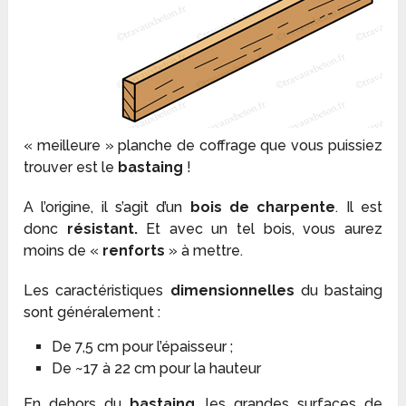
« meilleure » planche de coffrage que vous puissiez
trouver est le
bastaing
!
A l’origine, il s’agit d’un
bois de charpente
. Il est
donc
résistant.
Et avec un tel bois, vous aurez
moins de «
renforts
» à mettre.
Les caractéristiques
dimensionnelles
du bastaing
sont généralement :
De 7,5 cm pour l’épaisseur ;
De ~17 à 22 cm pour la hauteur
En dehors du
bastaing
, les grandes surfaces de