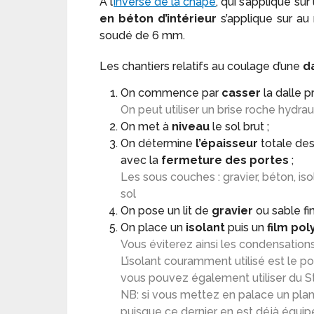
A l’
inverse de la chape
, qui s’applique s
en béton d’intérieur
s’applique sur a
soudé de 6 mm.
Les chantiers relatifs au coulage d’une
da
On commence par
casser
la dalle 
On peut utiliser un brise roche hydrau
On met à
niveau
le sol brut ;
On détermine
l’épaisseur
totale des
avec la
fermeture des portes
;
Les sous couches : gravier, béton, is
sol
On pose un lit de
gravier
ou sable fin
On place un
isolant
puis un
film po
Vous éviterez ainsi les condensations
L’isolant couramment utilisé est le 
vous pouvez également utiliser du St
NB: si vous mettez en palace un planc
puisque ce dernier en est déjà équip