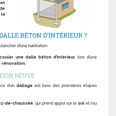
jet
de
 la
DALLE BÉTON D’INTÉRIEUR ?
plancher d’une habitation.
couler une dalle béton d’intérieur
, lors d’une
e
rénovation.
TION NEUVE
ace d’un
dallage
est l’une des premières étapes
ez-de-chaussée
, qui prend appui sur le
sol
et/ou