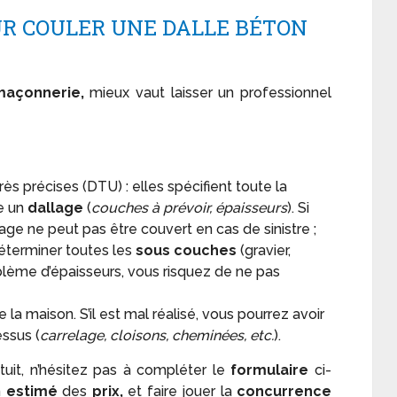
R COULER UNE DALLE BÉTON
maçonnerie,
mieux vaut laisser un professionnel
rès précises (DTU) : elles spécifient toute la
e un
dallage
(
couches à prévoir, épaisseurs
). Si
rage ne peut pas être couvert en cas de sinistre ;
déterminer toutes les
sous couches
(gravier,
oblème d’épaisseurs, vous risquez de ne pas
la maison. S’il est mal réalisé, vous pourrez avoir
essus (
carrelage, cloisons, cheminées, etc.
).
tuit, n’hésitez pas à compléter le
formulaire
ci-
n
estimé
des
prix,
et faire jouer la
concurrence