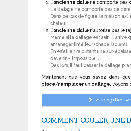
L’
ancienne dalle
ne comporte pas
Le dallage ne comporte pas de pare v
Dans ce cas de figure, la maison est 
chaleur.
L’
ancienne dalle
n’autorise pas le r
Même si le dallage est sain, il arrive
aménager l’intérieur (chape, isolant).
En effet, en rajoutant une sur-épais
devenir « impossible ».
Dès lors, il faut casser le dallage pr
Maintenant que vous savez dans qu
place
/
remplacer
un
dallage,
voyons
<strong>Devis</s
COMMENT COULER UNE DA