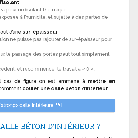
d’isolant
apeur ni d’isolant thermique.
exposée à l’humidité, et sujette à des pertes de
ajout d’une
sur-épaisseur
 qu’on ne puisse pas rajouter de sur-épaisseur pour
seur, le passage des portes peut tout simplement
écédent, et recommencer le travail à « 0 ».
el cas de figure on est emmené à
mettre en
 comment
couler une dalle béton d’intérieur
.
trong> dalle intérieure 🙂 !
LLE BÉTON D’INTÉRIEUR ?