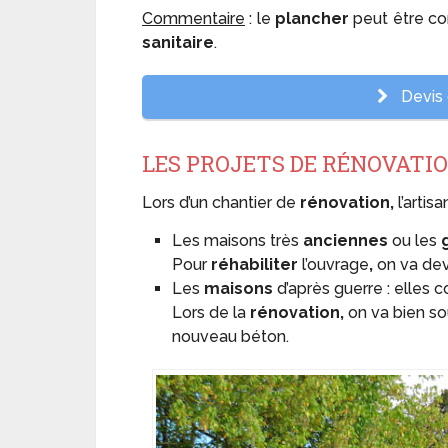
Commentaire
: le
plancher
peut être co
sanitaire
.
Devis d
LES PROJETS DE RÉNOVATI
Lors d’un chantier de
rénovation,
l’artisa
Les maisons très
anciennes
ou les
Pour
réhabiliter
l’ouvrage
,
on va dev
Les
maisons
d’après guerre : elles
Lors de la
rénovation,
on va bien so
nouveau béton.