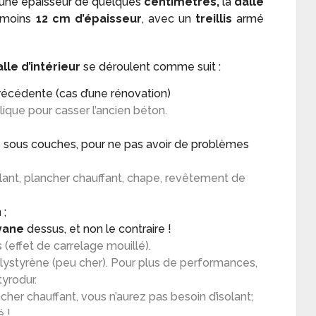
ur une épaisseur de quelques
centimètres,
la
dalle
u moins
12 cm d’épaisseur
, avec un
treillis
armé
lle d’intérieur
se déroulent comme suit :
précédente (cas d’une rénovation)
lique pour casser l’ancien béton.
 sous couches, pour ne pas avoir de problèmes
olant, plancher chauffant, chape, revêtement de
 ;
lyane
dessus, et non le contraire !
 (effet de carrelage mouillé).
polystyrène (peu cher). Pour plus de performances,
yrodur.
her chauffant, vous n’aurez pas besoin d’isolant;
é !