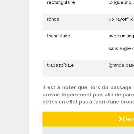
rectangulaire
longueur x 
ronde
π x rayon² x
triangulaire
avec un angl
sans angle d
trapézoïdale
(grande bas
Il est à noter que, lors du passa
prévoir légèrement plus afin de pare
n’êtes en effet pas à l’abri d’une br
Dev