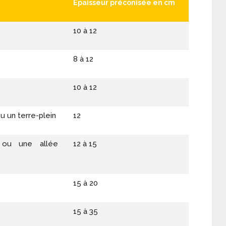
Epaisseur préconisée en cm
10 à 12
8 à 12
10 à 12
ou un terre-plein
12
 ou une allée
12 à 15
15 à 20
15 à 35