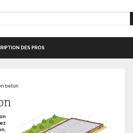
CRIPTION DES PROS
en béton
ton
ton
tez
on,