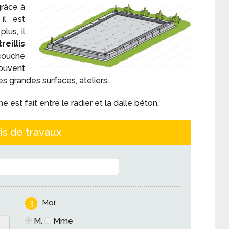
grâce à
il est
lus, il
eillis
couche
ouvent
s grandes surfaces, ateliers…
st fait entre le radier et la dalle béton.
is de travaux
3
Moi:
M.
Mme