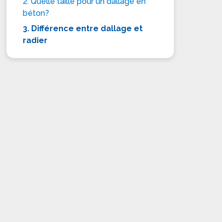
2. Quelle taille pour un dallage en
béton?
3. Différence entre dallage et
radier