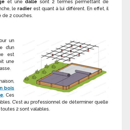
age
et une
dalle
sont 2 termes permettant de
nche, le
radier
est quant à lui différent. En effet, il
é de 2 couches.
our un
e d’un
ue est
it une
asse.
maison,
n bois
le
. Ces
ables. C’est au professionnel de déterminer quelle
toutes 2 sont valables.