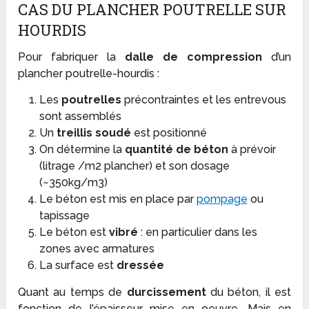
CAS DU PLANCHER POUTRELLE SUR
HOURDIS
Pour fabriquer la
dalle de compression
d’un
plancher poutrelle-hourdis :
Les
poutrelles
précontraintes et les entrevous
sont assemblés
Un
treillis soudé
est positionné
On détermine la
quantité de béton
à prévoir
(litrage /m2 plancher) et son dosage
(~350kg/m3)
Le béton est mis en place par
pompage
ou
tapissage
Le béton est
vibré
: en particulier dans les
zones avec armatures
La surface est
dressée
Quant au temps de
durcissement
du béton, il est
fonction de l’épaisseur mise en oeuvre. Mais en