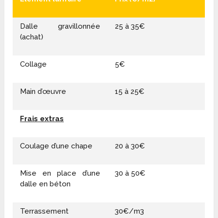
Dalle gravillonnée
25 à 35€
(achat)
Collage
5€
Main d’œuvre
15 à 25€
Frais extras
Coulage d’une chape
20 à 30€
Mise en place d’une
30 à 50€
dalle en béton
Terrassement
30€/m3