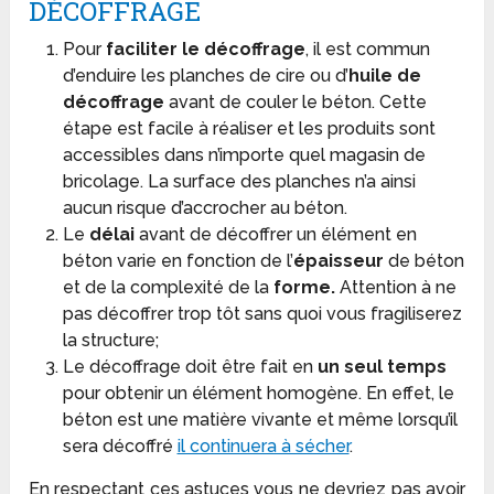
DÉCOFFRAGE
Pour
faciliter le décoffrage
, il est commun
d’enduire les planches de cire ou d’
huile de
décoffrage
avant de couler le béton. Cette
étape est facile à réaliser et les produits sont
accessibles dans n’importe quel magasin de
bricolage. La surface des planches n’a ainsi
aucun risque d’accrocher au béton.
Le
délai
avant de décoffrer un élément en
béton varie en fonction de l’
épaisseur
de béton
et de la complexité de la
forme.
Attention à ne
pas décoffrer trop tôt sans quoi vous fragiliserez
la structure;
Le décoffrage doit être fait en
un seul temps
pour obtenir un élément homogène. En effet, le
béton est une matière vivante et même lorsqu’il
sera décoffré
il continuera à sécher
.
En respectant ces astuces vous ne devriez pas avoir