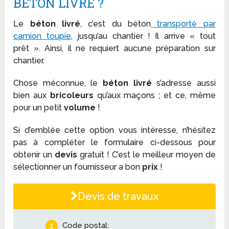
BÉTON LIVRÉ ?
Le
béton livré
, c’est du béton
transporté par
camion toupie
, jusqu’au chantier ! Il arrive « tout
prêt ». Ainsi, il ne requiert aucune préparation sur
chantier.
Chose méconnue, le
béton livré
s’adresse aussi
bien aux
bricoleurs
qu’aux maçons ; et ce, même
pour un petit
volume
!
Si d’emblée cette option vous intéresse, n’hésitez
pas à compléter le formulaire ci-dessous pour
obtenir un
devis
gratuit ! C’est le meilleur moyen de
sélectionner un fournisseur a bon
prix
!
Devis de travaux
1
Code postal: