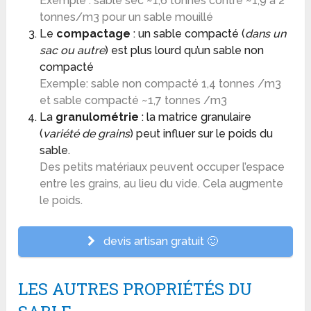
Exemple : sable sec ~1,6 tonnes contre ~1,9 à 2
tonnes/m3 pour un sable mouillé
Le
compactage
: un sable compacté (
dans un
sac ou autre
) est plus lourd qu’un sable non
compacté
Exemple: sable non compacté 1,4 tonnes /m3
et sable compacté ~1,7 tonnes /m3
La
granulométrie
: la matrice granulaire
(
variété de grains
) peut influer sur le poids du
sable.
Des petits matériaux peuvent occuper l’espace
entre les grains, au lieu du vide. Cela augmente
le poids.
devis artisan gratuit 🙂
LES AUTRES PROPRIÉTÉS DU