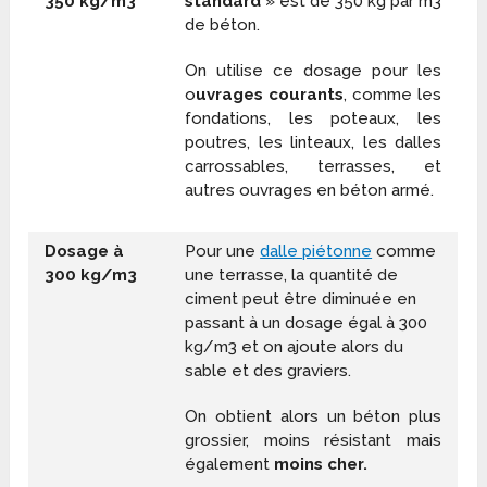
350 kg/m
3
standard
» est de 350 kg par m
3
de béton.
On utilise ce dosage pour les
o
uvrages courants
, comme les
fondations, les poteaux, les
poutres, les linteaux, les dalles
carrossables, terrasses, et
autres ouvrages en béton armé.
Dosage à
Pour une
dalle piétonne
comme
300 kg/m
3
une terrasse, la quantité de
ciment peut être diminuée en
passant à un dosage égal à 300
kg/m
3
et on ajoute alors du
sable et des graviers.
On obtient alors un béton plus
grossier, moins résistant mais
également
moins cher.