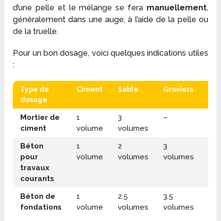
d’une pelle et le mélange se fera
manuellement
,
généralement dans une auge, à l’aide de la pelle ou
de la truelle.
Pour un bon dosage, voici quelques indications utiles
:
Type de
Ciment
Sable
Graviers
Ea
dosage
Mortier de
1
3
–
½
ciment
volume
volumes
vo
Béton
1
2
3
½
pour
volume
volumes
volumes
vo
travaux
courants
Béton de
1
2.5
3.5
½
fondations
volume
volumes
volumes
vo