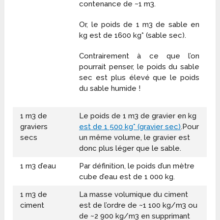
contenance de ~1 m
3
.
Or, le poids de 1 m3 de sable en
kg est de 1600 kg* (sable sec).
Contrairement à ce que l’on
pourrait penser, le poids du sable
sec est plus élevé que le poids
du sable humide !
1 m
3
de
Le poids de 1 m3 de gravier en kg
graviers
est de 1 500 kg* (gravier sec)
.Pour
secs
un même volume, le gravier est
donc plus léger que le sable.
1 m
3
d’eau
Par définition, le poids d’un mètre
cube d’eau est de 1 000 kg.
1 m
3
de
La masse volumique du ciment
ciment
est de l’ordre de ~1 100 kg/m
3
ou
de ~2 900 kg/m
3
en supprimant