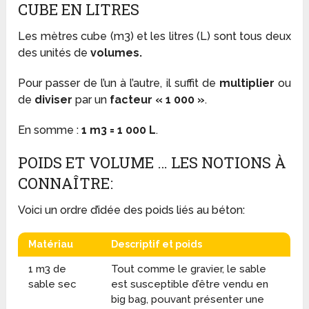
CUBE EN LITRES
Les mètres cube (m
3
) et les litres (L) sont tous deux
des unités de
volumes.
Pour passer de l’un à l’autre, il suffit de
multiplier
ou
de
diviser
par un
facteur « 1 000 »
.
En somme :
1 m
3
= 1 000 L
.
POIDS ET VOLUME … LES NOTIONS À
CONNAÎTRE:
Voici un ordre d’idée des poids liés au béton:
Matériau
Descriptif et poids
1 m
3
de
Tout comme le gravier, le sable
sable sec
est susceptible d’être vendu en
big bag, pouvant présenter une