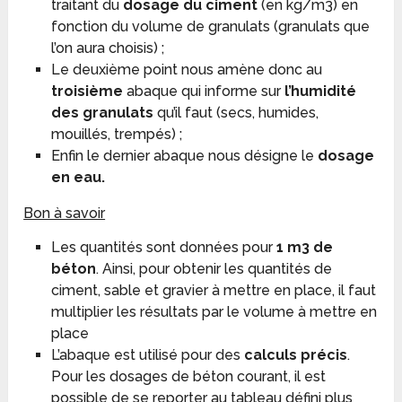
traitant du
dosage du ciment
(en kg/m
3
) en
fonction du volume de granulats (granulats que
l’on aura choisis) ;
Le deuxième point nous amène donc au
troisième
abaque qui informe sur
l’humidité
des granulats
qu’il faut (secs, humides,
mouillés, trempés) ;
Enfin le dernier abaque nous désigne le
dosage
en eau.
Bon à savoir
Les quantités sont données pour
1 m
3
de
béton
. Ainsi, pour obtenir les quantités de
ciment, sable et gravier à mettre en place, il faut
multiplier les résultats par le volume à mettre en
place
L’abaque est utilisé pour des
calculs précis
.
Pour les dosages de béton courant, il est
possible de se reporter au tableau défini plus