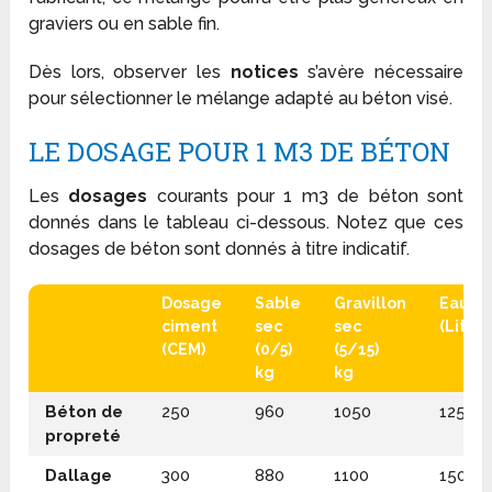
graviers ou en sable fin.
Dès lors, observer les
notices
s’avère nécessaire
pour sélectionner le mélange adapté au béton visé.
LE DOSAGE POUR 1 M
3
DE BÉTON
Les
dosages
courants pour 1 m
3
de béton sont
donnés dans le tableau ci-dessous. Notez que ces
dosages de béton sont donnés à titre indicatif.
Dosage
Sable
Gravillon
Eau
ciment
sec
sec
(Litre)
(CEM)
(0/5)
(5/15)
kg
kg
Béton de
250
960
1050
125
propreté
Dallage
300
880
1100
150