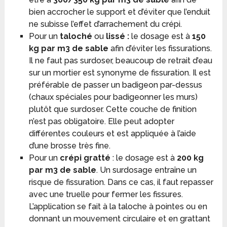
bien accrocher le support et d’éviter que l’enduit
ne subisse l’effet d’arrachement du crépi.
Pour un
taloché
ou
lissé :
le dosage est à
150
kg par m
3
de sable
afin d’éviter les fissurations.
Il ne faut pas surdoser, beaucoup de retrait d’eau
sur un mortier est synonyme de fissuration. Il est
préférable de passer un badigeon par-dessus
(chaux spéciales pour badigeonner les murs)
plutôt que surdoser. Cette couche de finition
n’est pas obligatoire. Elle peut adopter
différentes couleurs et est appliquée à l’aide
d’une brosse très fine.
Pour un
crépi gratté
: le dosage est à
200 kg
par m
3
de sable
. Un surdosage entraîne un
risque de fissuration. Dans ce cas, il faut repasser
avec une truelle pour fermer les fissures.
L’application se fait à la taloche à pointes ou en
donnant un mouvement circulaire et en grattant