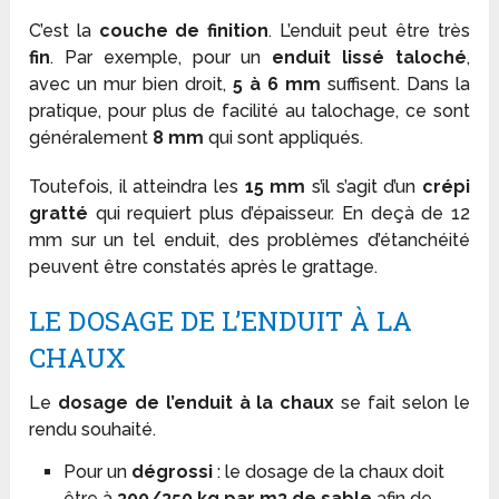
C’est la
couche de finition
. L’enduit peut être très
fin
. Par exemple, pour un
enduit lissé taloché
,
avec un mur bien droit,
5 à 6 mm
suffisent. Dans la
pratique, pour plus de facilité au talochage, ce sont
généralement
8 mm
qui sont appliqués.
Toutefois, il atteindra les
15 mm
s’il s’agit d’un
crépi
gratté
qui requiert plus d’épaisseur. En deçà de 12
mm sur un tel enduit, des problèmes d’étanchéité
peuvent être constatés après le grattage.
LE DOSAGE DE L’ENDUIT À LA
CHAUX
Le
dosage de l’enduit à la chaux
se fait selon le
rendu souhaité.
Pour un
dégrossi
: le dosage de la chaux doit
être à
300/350 kg par m
3
de sable
afin de