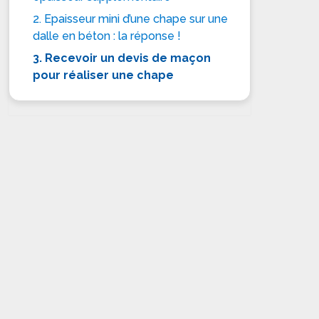
2. Epaisseur mini d’une chape sur une
dalle en béton : la réponse !
3. Recevoir un devis de maçon
pour réaliser une chape