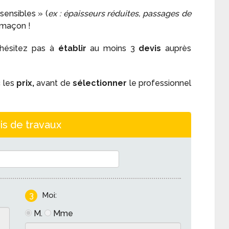
sensibles » (
ex : épaisseurs réduites, passages de
 maçon !
’hésitez pas à
établir
au moins 3
devis
auprès
c les
prix,
avant de
sélectionner
le professionnel
is de travaux
3
Moi:
M.
Mme