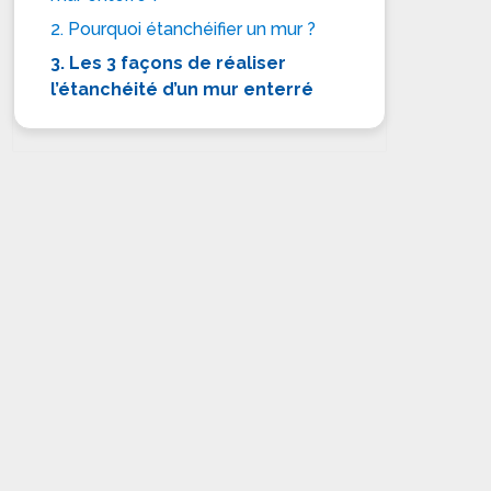
2. Pourquoi étanchéifier un mur ?
3. Les 3 façons de réaliser
l’étanchéité d’un mur enterré