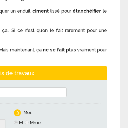
iquer un enduit
ciment
lissé pour
étanchéifier
le
ça… Si ce n’est qu’on le fait rarement pour une
Mais maintenant, ça
ne se fait plus
vraiment pour
is de travaux
3
Moi:
M.
Mme