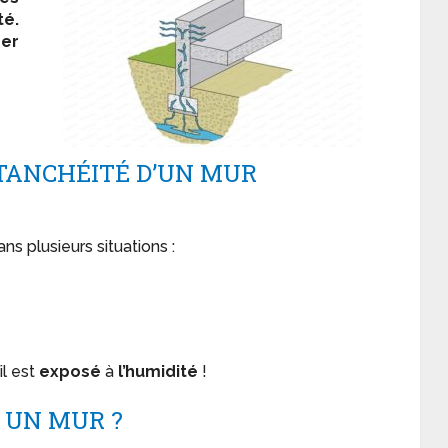
té.
er
ÉTANCHÉITÉ D’UN MUR
ns plusieurs situations :
il est
exposé
à
l’humidité
!
 UN MUR ?