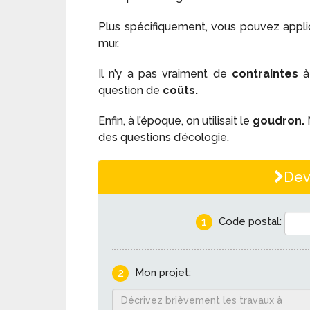
Plus spécifiquement, vous pouvez appl
mur.
Il n’y a pas vraiment de
contraintes
à 
question de
coûts.
Enfin, à l’époque, on utilisait le
goudron.
des questions d’écologie.
Dev
1
Code postal:
2
Mon projet: