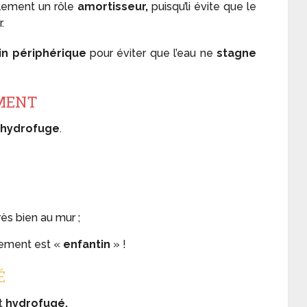
galement un rôle
amortisseur,
puisqu’li évite que le
.
in périphérique
pour éviter que l’eau ne
stagne
EMENT
 hydrofuge
.
très bien au mur ;
ssement est «
enfantin
» !
É
it
hydrofugé.