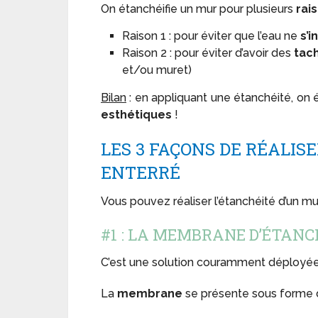
On étanchéifie un mur pour plusieurs
rai
Raison 1 : pour éviter que l’eau ne
s’i
Raison 2 : pour éviter d’avoir des
tac
et/ou muret)
Bilan
: en appliquant une étanchéité, on
esthétiques
!
LES 3 FAÇONS DE RÉALIS
ENTERRÉ
Vous pouvez réaliser l’étanchéité d’un mu
#1 : LA MEMBRANE D’ÉTANC
C’est une solution couramment déployé
La
membrane
se présente sous forme