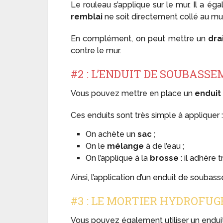
Le rouleau s’applique sur le mur. Il a é
remblai
ne soit directement collé au mur
En complément, on peut mettre un
dra
contre le mur.
#2 : L’ENDUIT DE SOUBASS
Vous pouvez mettre en place un
enduit
Ces enduits sont très simple à appliquer :
On achète un
sac
;
On le
mélange
à de l’eau ;
On l’applique à la
brosse
: il adhère 
Ainsi, l’application d’un enduit de souba
#3 : LE MORTIER HYDROFUG
Vous pouvez également utiliser un endu