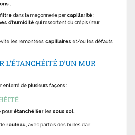
sons
:
nfiltre
dans la maçonnerie par
capillarité
;
hes d’humidité
qui ressortent du crépis (mur
 évite les remontées
capillaires
et/ou les défauts
ER L’ÉTANCHÉITÉ D’UN MUR
r enterré de plusieurs façons :
HÉITÉ
e pour
étanchéifier
les
sous sol.
 de
rouleau,
avec parfois des bulles d’air.