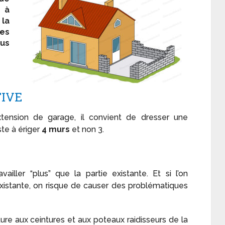
e à
la
les
ous
IVE
xtension de garage, il convient de dresser une
ste à ériger
4 murs
et non 3.
ailler “plus” que la partie existante. Et si l’on
existante, on risque de causer des problématiques
ure aux ceintures et aux poteaux raidisseurs de la