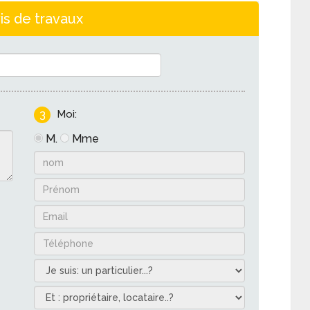
is de travaux
3
Moi:
M.
Mme