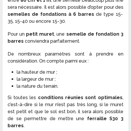
entre
80 cm et 1 m
, une semelle beaucoup plus fine
sera nécessaire. Il est alors possible d’opter pour des
semelles de fondations à 6 barres
de type 15-
35, 15-40 ou encore 15-30.
Pour un
petit muret
, une
semelle de fondation 3
barres
conviendra parfaitement.
De nombreux paramètres sont à prendre en
considération. On compte parmi eux :
la hauteur de mur ;
la largeur de mur ;
la nature du terrain.
Si toutes les
conditions réunies sont optimales
,
c’est-à-dire si le mur n’est pas très long, si le muret
est petit et que le sol est bon, il sera alors possible
de se permettre de mettre une
ferraille S30 3
barres
.