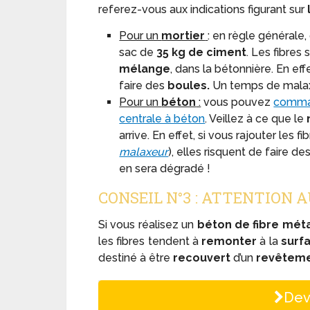
referez-vous aux indications figurant sur
Pour un
mortier
: en règle générale
sac de
35 kg de ciment
. Les fibres
mélange
, dans la bétonnière. En eff
faire des
boules.
Un temps de malaxa
Pour un
béton
:
vous pouvez
comman
centrale à béton
. Veillez à ce que le
arrive. En effet, si vous rajouter les 
malaxeur
), elles risquent de faire 
en sera dégradé !
CONSEIL N°3 : ATTENTION 
Si vous réalisez un
béton de fibre méta
les fibres tendent à
remonter
à la
surf
destiné à être
recouvert
d’un
revêteme
Dev