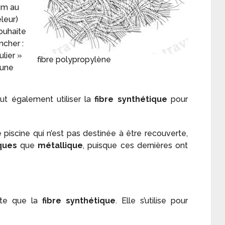
cm au
leur)
souhaite
ncher :
ulier »
fibre polypropylène
 une
ut également utiliser la
fibre synthétique
pour
e piscine qui n’est pas destinée à être recouverte,
ques
que
métallique
, puisque ces dernières ont
nte que la
fibre synthétique
. Elle s’utilise pour