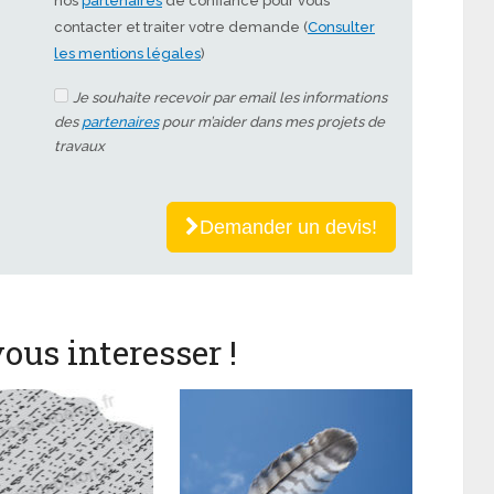
nos
partenaires
de confiance pour vous
contacter et traiter votre demande (
Consulter
les mentions légales
)
Je souhaite recevoir par email les informations
des
partenaires
pour m’aider dans mes projets de
travaux
Demander un devis!
ous interesser !