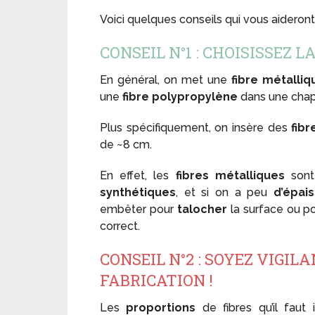
Voici quelques conseils qui vous aideront 
CONSEIL N°1 : CHOISISSEZ 
En général, on met une
fibre métalliq
une
fibre polypropylène
dans une chap
Plus spécifiquement, on insère des
fib
de ~8 cm.
En effet, les
fibres métalliques
sont
synthétiques
, et si on a peu
d’épai
embêter pour
talocher
la surface ou p
correct.
CONSEIL N°2 : SOYEZ VIGIL
FABRICATION !
Les
proportions
de fibres qu’il faut