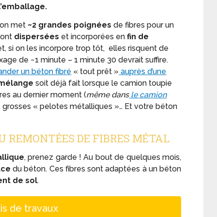
l’emballage.
, on met
~2 grandes poignées
de fibres pour un
 sont
dispersées
et incorporées en
fin de
et, si on les incorpore trop tôt, elles risquent de
ge de ~1 minute – 1 minute 30 devrait suffire.
der un béton fibré
« tout prêt »
auprès d’une
mélange
soit déjà fait lorsque le camion toupie
fibres au dernier moment (
même dans
le camion
des grosses « pelotes métalliques »… Et votre béton
AU REMONTÉES DE FIBRES MÉTAL
llique
, prenez garde ! Au bout de quelques mois,
ace
du béton. Ces fibres sont adaptées à un béton
nt de sol
.
is de travaux