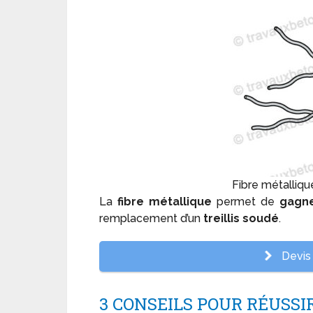
Fibre métalliq
La
fibre métallique
permet de
gagn
remplacement d’un
treillis soudé
.
Devis 
3 CONSEILS POUR RÉUSSI