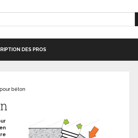
CRIPTION DES PROS
 pour béton
on
ur
 en
re