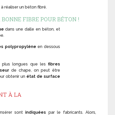
à réaliser un béton fibré.
LA BONNE FIBRE POUR BÉTON !
ue
dans une dalle en béton, et
e.
res polypropylène
en dessous
 plus longues que les
fibres
sseur
de chape, on peut être
our obtenir un
état de surface
ANT À LA
 insérer sont
indiquées
par le fabricants. Alors,