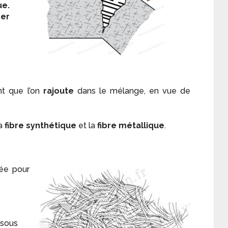
ue.
ser
t que l’on
rajoute
dans le mélange, en vue de
la
fibre synthétique
et la
fibre métallique
.
sée pour
ssous