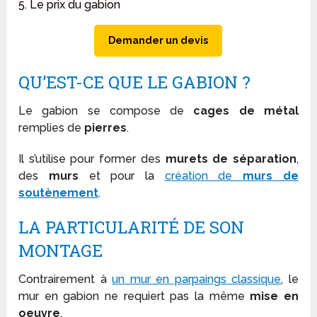
5. Le prix du gabion
Demander un devis
QU’EST-CE QUE LE GABION ?
Le gabion se compose de
cages de métal
remplies de
pierres
.
Il s’utilise pour former des
murets de séparation
,
des
murs
et pour la
création de
murs de
soutènement
.
LA PARTICULARITÉ DE SON
MONTAGE
Contrairement à
un mur en parpaings classique
, le
mur en gabion ne requiert pas la même
mise en
oeuvre
.