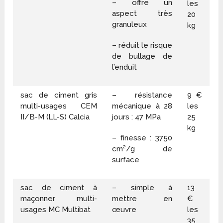
– offre un
les
aspect très
20
granuleux
kg
– réduit le risque
de bullage de
l’enduit
sac de ciment gris
– résistance
9 €
multi-usages CEM
mécanique à 28
les
II/B-M (LL-S) Calcia
jours : 47 MPa
25
kg
– finesse : 3750
cm²/g de
surface
sac de ciment à
– simple à
13
maçonner multi-
mettre en
€
usages MC Multibat
œuvre
les
35