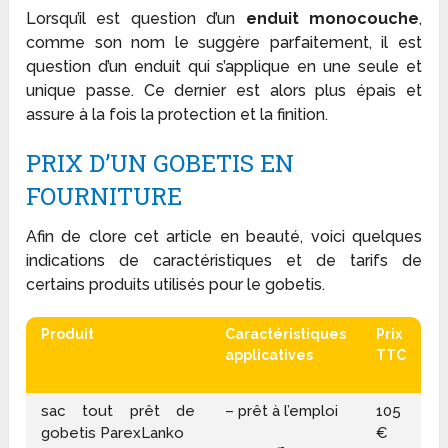
Lorsqu’il est question d’un
enduit monocouche
,
comme son nom le suggère parfaitement, il est
question d’un enduit qui s’applique en une seule et
unique passe. Ce dernier est alors plus épais et
assure à la fois la protection et la finition.
PRIX D’UN GOBETIS EN
FOURNITURE
Afin de clore cet article en beauté, voici quelques
indications de caractéristiques et de tarifs de
certains produits utilisés pour le gobetis.
Produit
Caractéristiques
Prix
applicatives
TTC
sac tout prêt de
– prêt à l’emploi
105
gobetis ParexLanko
€