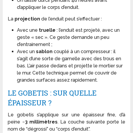
On laisse durcir pendant 48 heures avant
d’appliquer le corps d’enduit.
La
projection
de l’enduit peut s’effectuer :
Avec une
truelle
: l’enduit est projeté, avec un
geste « sec ». Ce geste demande un peu
d’entrainement ;
Avec un
sablon
couplé à un compresseur : il
s’agit d’une sorte de gamelle avec des trous en
bas. L’air passe dedans et projette le mortier sur
le mur. Cette technique permet de couvrir de
grandes surfaces assez rapidement.
LE GOBETIS : SUR QUELLE
ÉPAISSEUR ?
Le gobetis s’applique sur une épaisseur fine, d’à
peine ~
3 millimètres
. La couche suivante porte le
nom de “dégrossi” ou “corps d’enduit”.