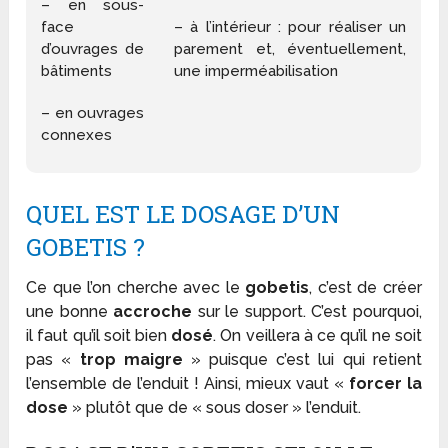
– en sous-
face
– à l’intérieur : pour réaliser un
d’ouvrages de
parement et, éventuellement,
bâtiments
une imperméabilisation
– en ouvrages
connexes
QUEL EST LE DOSAGE D’UN
GOBETIS ?
Ce que l’on cherche avec le
gobetis
, c’est de créer
une bonne
accroche
sur le support. C’est pourquoi,
il faut qu’il soit bien
dosé
. On veillera à ce qu’il ne soit
pas «
trop maigre
» puisque c’est lui qui retient
l’ensemble de l’enduit ! Ainsi, mieux vaut «
forcer la
dose
» plutôt que de « sous doser » l’enduit.