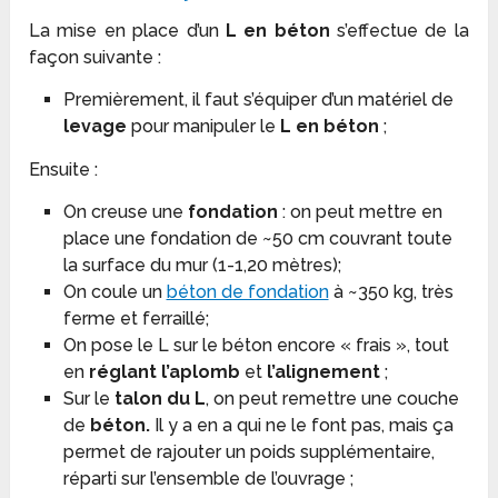
La mise en place d’un
L en béton
s’effectue de la
façon suivante :
Premièrement, il faut s’équiper d’un matériel de
levage
pour manipuler le
L en béton
;
Ensuite :
On creuse une
fondation
: on peut mettre en
place une fondation de ~50 cm couvrant toute
la surface du mur (1-1,20 mètres);
On coule un
béton de fondation
à ~350 kg, très
ferme et ferraillé;
On pose le L sur le béton encore « frais », tout
en
réglant l’aplomb
et
l’alignement
;
Sur le
talon du L
, on peut remettre une couche
de
béton.
Il y a en a qui ne le font pas, mais ça
permet de rajouter un poids supplémentaire,
réparti sur l’ensemble de l’ouvrage ;