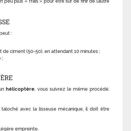
u plus « frais » pour être sur de finir de l’autre
SSE
 peut :
t de ciment (50-50), en attendant 10 minutes ;
 ;
TÈRE
 un
hélicoptère
, vous suivrez le même procédé.
 taloché avec la lisseuse mécanique, il doit être
 légère empreinte.