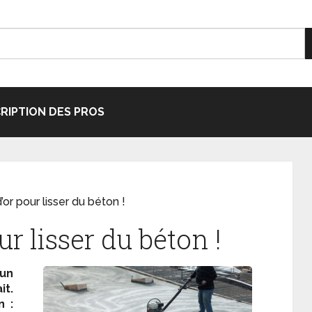
CRIPTION DES PROS
’or pour lisser du béton !
ur lisser du béton !
 un
t.
n :