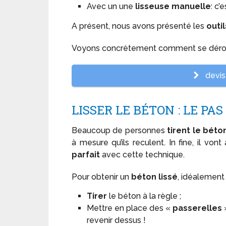
Avec un une
lisseuse manuelle
: c’
A présent, nous avons présenté les
outi
Voyons concrètement comment se déro
devis 
LISSER LE BÉTON : LE PAS
Beaucoup de personnes
tirent le béto
à mesure qu’ils reculent. In fine, il von
parfait
avec cette technique.
Pour obtenir un
béton lissé
, idéalement 
Tirer
le béton à la règle ;
Mettre en place des «
passerelles
revenir dessus !