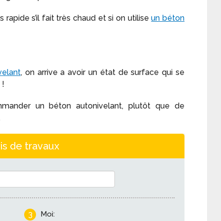
apide s’il fait très chaud et si on utilise
un béton
velant
, on arrive a avoir un état de surface qui se
 !
ommander un béton autonivelant, plutôt que de
…
is de travaux
3
Moi: