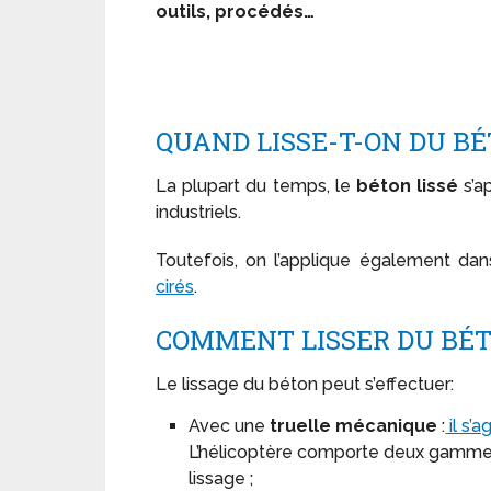
outils, procédés…
QUAND LISSE-T-ON DU BÉ
La plupart du temps, le
béton lissé
s’a
industriels.
Toutefois, on l’applique également dans
cirés
.
COMMENT LISSER DU BÉT
Le lissage du béton peut s’effectuer:
Avec une
truelle mécanique
:
il s’
L’hélicoptère comporte deux gammes d
lissage ;