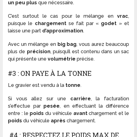
un peu plus
que nécessaire.
C’est surtout le cas pour le mélange en
vrac
,
puisque le
chargement
se fait par «
godet
» et
laisse une part
d’approximation
.
Avec un mélange en
big bag
, vous aurez beaucoup
plus de
précision
, puisqu’il est contenu dans un sac
qui présente une
volumétrie
précise.
#3 : ON PAYE À LA TONNE
Le gravier est vendu à la
tonne
.
Si vous allez sur une
carrière
, la facturation
s’effectue par
pesée
, en effectuant la différence
entre : le
poids
du véhicule
avant
chargement et le
poids
du véhicule
après
chargement.
#4 : RESPECTEZ LE POIDS MAX DE