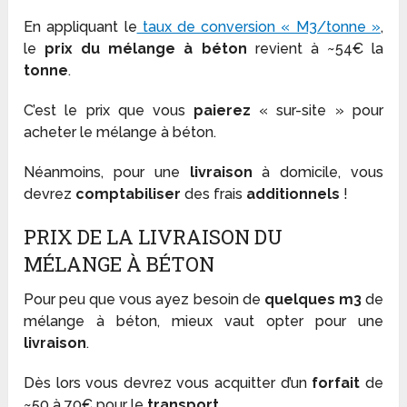
En appliquant le
taux de conversion « M3/tonne »
,
le
prix du mélange à béton
revient à ~54€ la
tonne
.
C’est le prix que vous
paierez
« sur-site » pour
acheter le mélange à béton.
Néanmoins, pour une
livraison
à domicile, vous
devrez
comptabiliser
des frais
additionnels
!
PRIX DE LA LIVRAISON DU
MÉLANGE À BÉTON
Pour peu que vous ayez besoin de
quelques m3
de
mélange à béton, mieux vaut opter pour une
livraison
.
Dès lors vous devrez vous acquitter d’un
forfait
de
~50 à 70€ pour le
transport
.