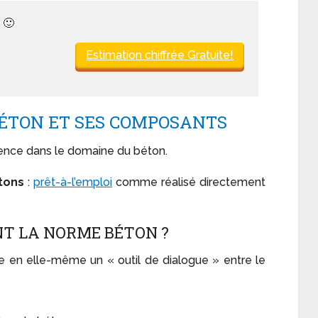
 🙂
Estimation chiffrée Gratuite!
ÉTON ET SES COMPOSANTS
rence dans le domaine du béton.
tons
:
prêt-à-l’emploi
comme réalisé directement
T LA NORME BÉTON ?
e en elle-même un « outil de dialogue » entre le