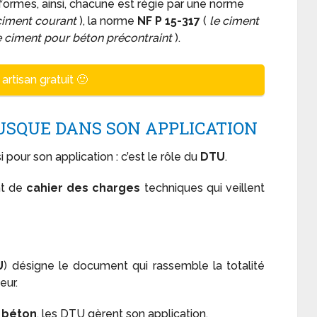
formes, ainsi, chacune est régie par une norme
ciment courant
), la norme
NF P 15-317
(
le ciment
e ciment pour béton précontraint
).
artisan gratuit 🙂
JUSQUE DANS SON APPLICATION
 pour son application : c’est le rôle du
DTU
.
nt de
cahier des charges
techniques qui veillent
U
) désigne le document qui rassemble la totalité
eur.
e
béton
, les DTU gèrent son application.