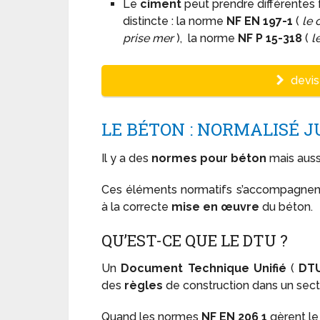
Le
ciment
peut prendre différentes 
distincte : la norme
NF EN 197-1
(
le 
prise mer
), la norme
NF P 15-318
(
l
devis 
LE BÉTON : NORMALISÉ 
Il y a des
normes pour béton
mais aussi
Ces éléments normatifs s’accompagne
à la correcte
mise en œuvre
du béton.
QU’EST-CE QUE LE DTU ?
Un
Document Technique Unifié
(
DT
des
règles
de construction dans un sect
Quand les normes
NF EN 206 1
gèrent l