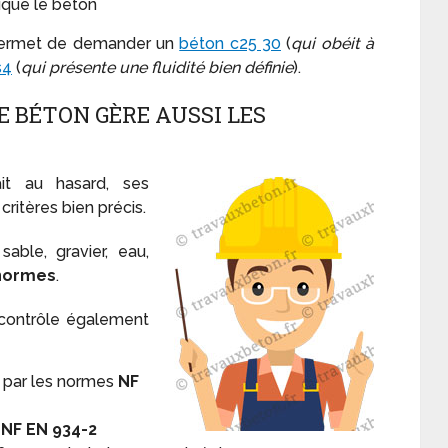
ique le béton
rmet de demander un
béton c25 30
(
qui obéit à
s4
(
qui présente une fluidité bien définie
).
E BÉTON GÈRE AUSSI LES
it au hasard, ses
ritères bien précis.
sable, gravier, eau,
normes
.
 contrôle également
s par les normes
NF
e
NF EN 934-2