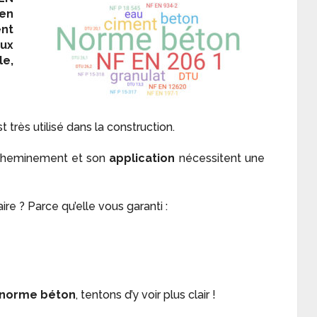
 en
ent
ux
le,
 très utilisé dans la construction.
acheminement et son
application
nécessitent une
re ? Parce qu’elle vous garanti :
norme béton
, tentons d’y voir plus clair !