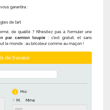
ous garantira :
les de l’art
ormé, de qualité ? N’hésitez pas à formuler une
son par camion toupie
: c’est gratuit, et sans
tout le monde : au bricoleur comme au maçon !
is de travaux
3
Moi:
M.
Mme