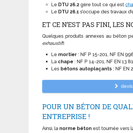
Le
DTU 26.2
gère tout ce qui est
ch
Le
DTU 26.1
s’occupe des travaux d’e
ET CE N’EST PAS FINI, LES
Quelques produits annexes au béton peu
exhaustif
):
Le
mortier
: NF P 15-201, NF EN 998
La
chape
: NF P 14-201, NF EN 13 81
Les
bétons autoplaçants
: NF EN 
devis 
POUR UN BÉTON DE QUALI
ENTREPRISE !
Ainsi, la
norme béton
est tournée vers la