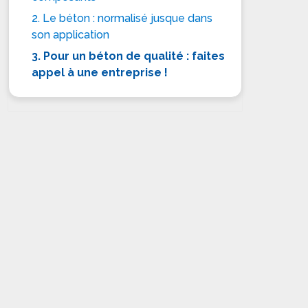
2. Le béton : normalisé jusque dans
son application
3. Pour un béton de qualité : faites
appel à une entreprise !