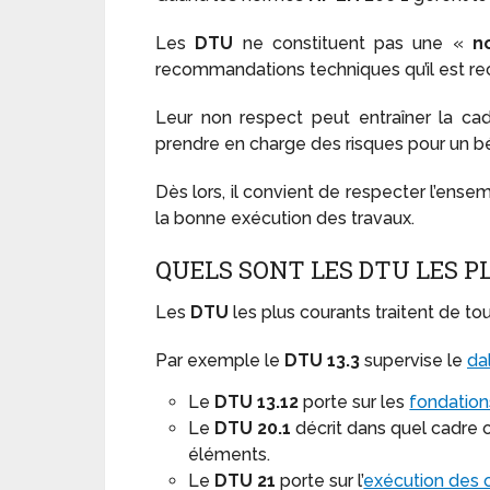
Les
DTU
ne constituent pas une «
n
recommandations techniques qu’il est re
Leur non respect peut entraîner la cad
prendre en charge des risques pour un b
Dès lors, il convient de respecter l’ense
la bonne exécution des travaux.
QUELS SONT LES DTU LES P
Les
DTU
les plus courants traitent de t
Par exemple le
DTU 13.3
supervise le
da
Le
DTU 13.12
porte sur les
fondations
Le
DTU 20.1
décrit dans quel cadre
éléments.
Le
DTU 21
porte sur l’
exécution des 