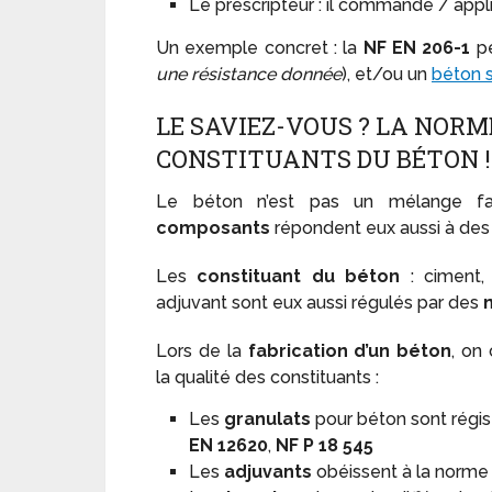
Le prescripteur : il commande / appl
Un exemple concret : la
NF EN 206-1
pe
une résistance donnée
), et/ou un
béton 
LE SAVIEZ-VOUS ? LA NORM
CONSTITUANTS DU BÉTON !
Le béton n’est pas un mélange fa
composants
répondent eux aussi à des c
Les
constituant du béton
: ciment, 
adjuvant sont eux aussi régulés par des
Lors de la
fabrication d’un béton
, on
la qualité des constituants :
Les
granulats
pour béton sont régi
EN 12620
,
NF P 18 545
Les
adjuvants
obéissent à la norm