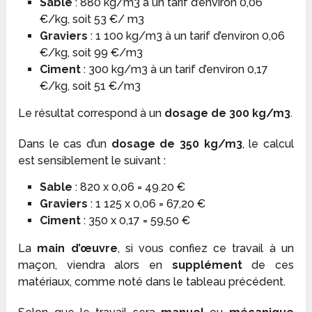
Sable
: 880 kg/m
3
à un tarif d’environ 0,06
€/kg, soit 53 €/ m
3
Graviers
: 1 100 kg/m
3
à un tarif d’environ 0,06
€/kg, soit 99 €/m
3
Ciment
: 300 kg/m
3
à un tarif d’environ 0,17
€/kg, soit 51 €/m
3
Le résultat correspond à un
dosage de 300 kg/m
3
.
Dans le cas d’un
dosage de 350 kg/m
3
, le calcul
est sensiblement le suivant :
Sable
: 820 x 0,06 = 49.20 €
Graviers
: 1 125 x 0,06 = 67,20 €
Ciment
: 350 x 0,17 = 59,50 €
La
main d’œuvre
, si vous confiez ce travail à un
maçon, viendra alors en
supplément
de ces
matériaux, comme noté dans le tableau précédent.