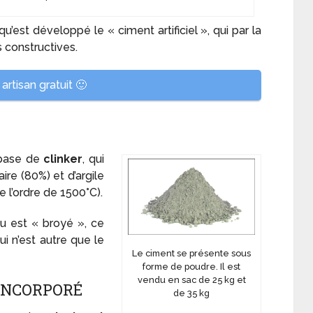
qu’est développé le « ciment artificiel », qui par la
 constructives.
artisan gratuit 🙂
 base de
clinker
, qui
ire (80%) et d’argile
 l’ordre de 1500°C).
au est « broyé », ce
i n’est autre que le
Le ciment se présente sous
forme de poudre. Il est
vendu en sac de 25 kg et
INCORPORÉ
de 35 kg