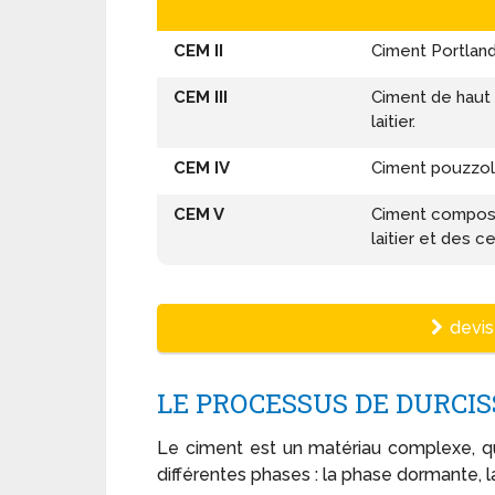
CEM II
Ciment Portland
CEM III
Ciment de haut 
laitier.
CEM IV
Ciment pouzzol
CEM V
Ciment composé.
laitier et des c
devis 
LE PROCESSUS DE DURCI
Le ciment est un matériau complexe, q
différentes phases : la phase dormante, la