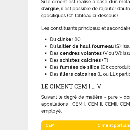
Si le ciment est réalisé à base d’un mé
d’argile
, il est possible de rajouter d’au
spécifiques (cf. tableau ci-dessous).
Les constituants principaux et secondair
Du
clinker
(K)
Du
laitier de haut fourneau
(S): is
Des
cendres volantes
(V ou W): iss
Des
schistes calcinés
(T)
Des
fumées de silice
(D): coproduit
Des
fillers calcaires
(L ou LL): parti
LE CIMENT CEM I … V
Suivant le degré de matière « pure » don
appellations : CEM I, CEM II, CEMII, C
employé.
CEM I
Ciment portland