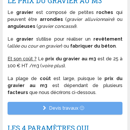
LE PRIX DU GRAVIER AU M3
Le
gravier
est composé de petites
roches
qui
peuvent être
arrondies
(
gravier alluvionnaire
) ou
anguleuses
(
gravier concassé
).
Le
gravier
s’utilise pour réaliser un
revêtement
(
allée ou cour en gravier
) ou
fabriquer du béton
.
Et son coût ?
Le
prix du gravier au m3
est de 25 à
100 € HT /m3 (
voire plus
).
La plage de
coût
est large, puisque le
prix du
gravier au m3
est dépendant de plusieurs
facteurs
que nous décrirons ci-dessous.
Devis travaux 🙂
LES 4 PARAMÈTRES QUI