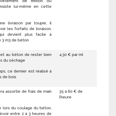
evêtement de finition ou
consiste lui-même en cette
ne livraison par toupie, il
oir les forfaits de livraison,
ui devient plus facile à
e 3 m
3
de béton
met au béton de rester bien
4.30 € par ml
ps du séchage
ps, ce dernier est réalisé à
s de bois
a assortie de frais de main
35 à 60 € de
l’heure
ue lors du coulage du béton,
révoir entre 2 à 3 heures de