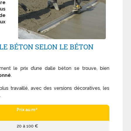
re
ous
 de
eux
LLE BÉTON SELON LE BÉTON
ment le prix d’une dalle béton se trouve, bien
ionné
.
lus travaillé, avec des versions décoratives, les
.
Prix au m²
20 à 100 €