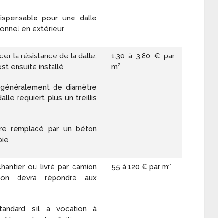
dispensable pour une dalle
ionnel en extérieur
er la résistance de la dalle,
1.30 à 3.80 € par
est ensuite installé
m²
 généralement de diamètre
alle requiert plus un treillis
tre remplacé par un béton
pie
chantier ou livré par camion
55 à 120 € par m²
ton devra répondre aux
tandard s’il a vocation à