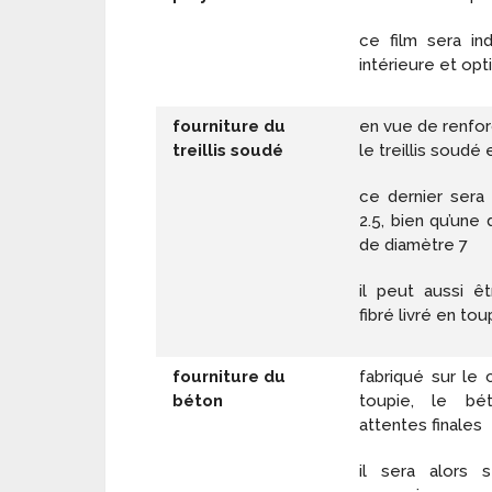
ce film sera in
intérieure et opt
fourniture du
en vue de renforc
treillis soudé
le treillis soudé 
ce dernier sera
2.5, bien qu’une d
de diamètre 7
il peut aussi ê
fibré livré en tou
fourniture du
fabriqué sur le 
béton
toupie, le bé
attentes finales
il sera alors s