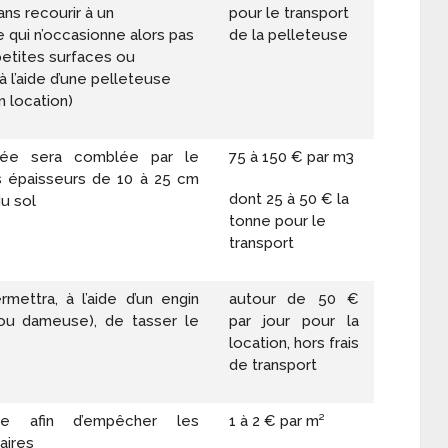
ns recourir à un
pour le transport
e qui n’occasionne alors pas
de la pelleteuse
 petites surfaces ou
l’aide d’une pelleteuse
 location)
avée sera comblée par le
75 à 150 € par m
3
s épaisseurs de 10 à 25 cm
dont 25 à 50 € la
du sol
tonne pour le
transport
rmettra, à l’aide d’un engin
autour de 50 €
 ou dameuse), de tasser le
par jour pour la
location, hors frais
de transport
e afin d’empêcher les
1 à 2 € par m²
aires