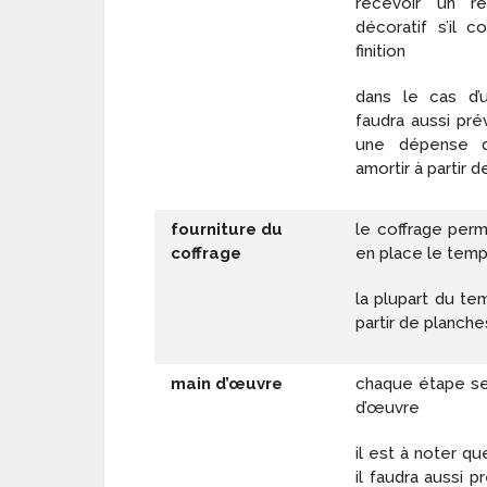
recevoir un r
décoratif s’il 
finition
dans le cas d’u
faudra aussi prév
une dépense q
amortir à partir d
fourniture du
le coffrage per
coffrage
en place le tem
la plupart du tem
partir de planche
main d’œuvre
chaque étape ser
d’œuvre
il est à noter q
il faudra aussi p