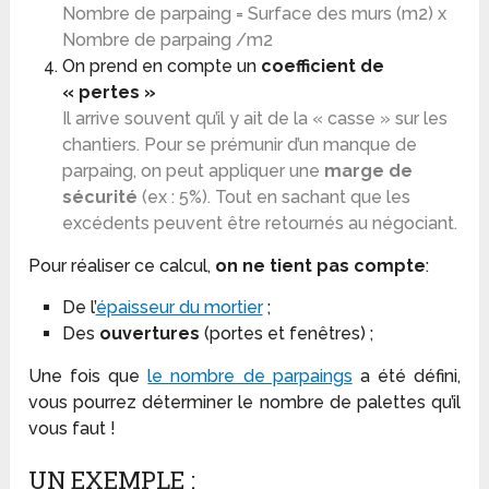
Nombre de parpaing = Surface des murs (m2) x
Nombre de parpaing /m2
On prend en compte un
coefficient de
« pertes »
Il arrive souvent qu’il y ait de la « casse » sur les
chantiers. Pour se prémunir d’un manque de
parpaing, on peut appliquer une
marge de
sécurité
(ex : 5%). Tout en sachant que les
excédents peuvent être retournés au négociant.
Pour réaliser ce calcul,
on ne tient pas compte
:
De l’
épaisseur du mortier
;
Des
ouvertures
(portes et fenêtres) ;
Une fois que
le nombre de parpaings
a été défini,
vous pourrez déterminer le nombre de palettes qu’il
vous faut !
UN EXEMPLE :