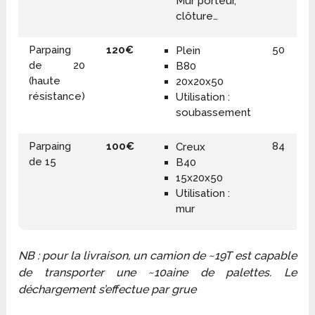
Mur porteur,
clôture…
Parpaing
120€
50
Plein
de 20
B80
(haute
20x20x50
résistance)
Utilisation :
soubassement
Parpaing
100€
84
Creux
de 15
B40
15x20x50
Utilisation :
mur
NB : pour la livraison, un camion de ~19T est capable
de transporter une ~10aine de palettes. Le
déchargement s’effectue par grue