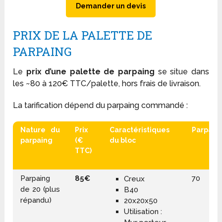
Demander un devis
PRIX DE LA PALETTE DE
PARPAING
Le
prix d’une palette de parpaing
se situe dans
les ~80 à 120€ TTC/palette, hors frais de livraison.
La tarification dépend du parpaing commandé :
Nature du
Prix
Caractéristiques
Parpain
parpaing
(€
du bloc
TTC)
Parpaing
85€
70
Creux
de 20 (plus
B40
répandu)
20x20x50
Utilisation :