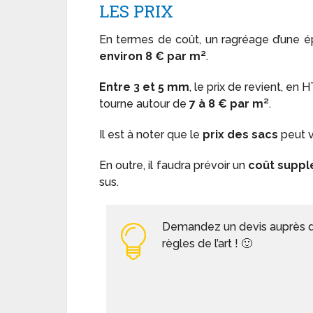
LES PRIX
En termes de coût, un ragréage d’une 
environ 8 € par m²
.
Entre 3 et 5 mm
, le prix de revient, en
tourne autour de
7 à 8 € par m²
.
Il est à noter que le
prix des sacs
peut v
En outre, il faudra prévoir un
coût suppl
sus.
Demandez un devis auprès d’un
règles de l’art ! 🙂