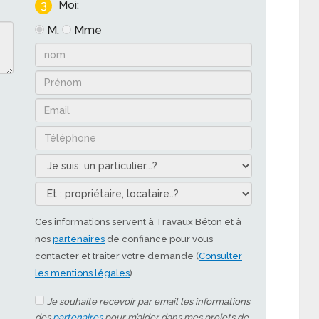
3
Moi:
M.
Mme
Ces informations servent à Travaux Béton et à
nos
partenaires
de confiance pour vous
contacter et traiter votre demande (
Consulter
les mentions légales
)
Je souhaite recevoir par email les informations
des
partenaires
pour m’aider dans mes projets de