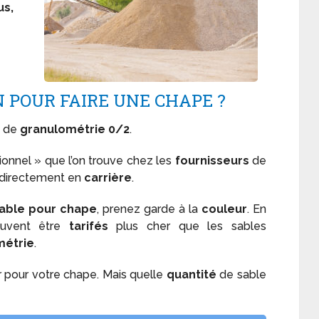
us,
N POUR FAIRE UNE CHAPE ?
de
granulométrie 0/2
.
tionnel » que l’on trouve chez les
fournisseurs
de
e directement en
carrière
.
able pour chape
, prenez garde à la
couleur
. En
vent être
tarifés
plus cher que les sables
métrie
.
r pour votre chape. Mais quelle
quantité
de sable