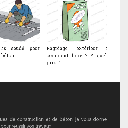
llis soudé pour
Ragréage extérieur :
 béton
comment faire ? A quel
prix ?
ues de construction et de béton, je vous donne
pour réussir vos travaux !