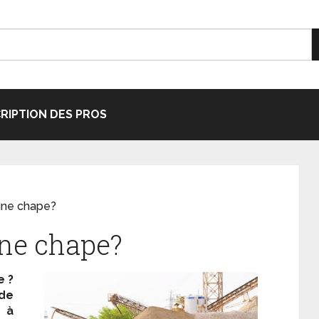
CRIPTION DES PROS
une chape?
une chape?
e ?
de
 à