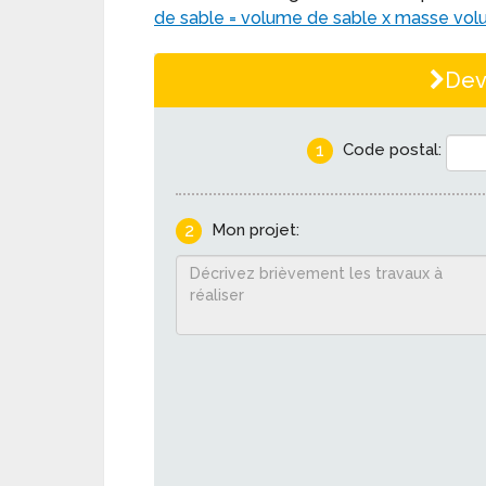
de sable = volume de sable x masse vol
Dev
1
Code postal:
2
Mon projet: