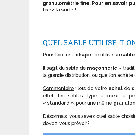
granulométrie fine. Pour en savoir pl
lisez la suite !
QUEL SABLE UTILISE-T-O
Pour faire une
chape
, on utilise un
sable
Il s’agit du sable de
maçonnerie
« tradi
la grande distribution, ou que l’on achèt
Commentaire
: lors de votre
achat
de
s
effet, les sables type «
ocre
» peu
«
standard
», pour une même
granulo
Désormais, vous savez quel sable choisi
devez-vous prévoir?