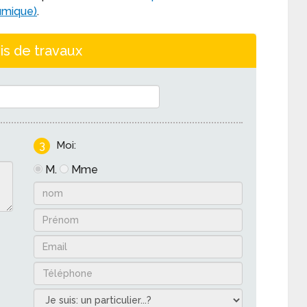
umique)
.
is de travaux
3
Moi:
M.
Mme